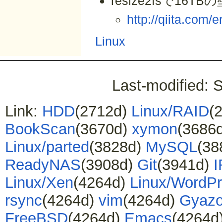
resize2fsで16
http://qiita.com
Linux
Last-modified: 
Link:
HDD
(2712d)
Linux/RAID
(
BookScan
(3670d)
xymon
(3686
Linux/parted
(3828d)
MySQL
(38
ReadyNAS
(3908d)
Git
(3941d)
Linux/Xen
(4264d)
Linux/WordP
rsync
(4264d)
vim
(4264d)
Gyaz
FreeBSD
(4264d)
Emacs
(4264d