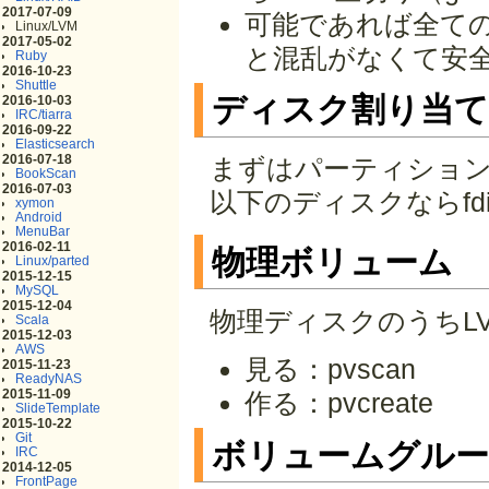
2017-07-09
可能であれば全ての
Linux/LVM
2017-05-02
と混乱がなくて安
Ruby
2016-10-23
Shuttle
ディスク割り当
2016-10-03
IRC/tiarra
2016-09-22
Elasticsearch
2016-07-18
まずはパーティショ
BookScan
2016-07-03
以下のディスクならfd
xymon
Android
MenuBar
2016-02-11
物理ボリューム
Linux/parted
2015-12-15
MySQL
2015-12-04
物理ディスクのうちL
Scala
2015-12-03
AWS
見る：pvscan
2015-11-23
ReadyNAS
2015-11-09
作る：pvcreate
SlideTemplate
2015-10-22
Git
ボリュームグル
IRC
2014-12-05
FrontPage