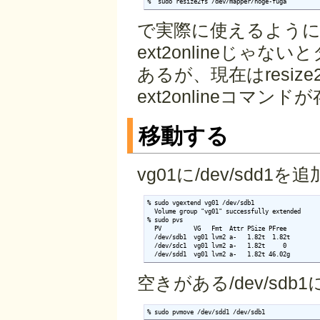
%  sudo resize2fs /dev/mapper/hoge-fuga
で実際に使えるように
ext2onlineじ
あるが、現在はresi
ext2onlineコマ
移動する
vg01に/dev/sdd1を追
% sudo vgextend vg01 /dev/sdb1

  Volume group "vg01" successfully extended

% sudo pvs

  PV         VG   Fmt  Attr PSize PFree

  /dev/sdb1  vg01 lvm2 a-   1.82t  1.82t

  /dev/sdc1  vg01 lvm2 a-   1.82t     0

空きがある/dev/sdb
% sudo pvmove /dev/sdd1 /dev/sdb1