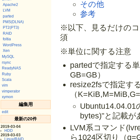
その他
Apache2
LVM
参考
parted
PMS(DLNA)
※以下、見るだけのコマ
PT2(PT3)
RAID
須
foltia
WordPress
※単位に関する注意
Xen
MySQL
rsync
partedで指定する
ReadyNAS
GB=GB）
Ruby
Scala
resize2fsで指定
vim
vimperator
（K=KiB,M=MiB,G
xymon
Ubuntu14.04.01の
編集用
edit
bytes)"と記載
最新の20件
LVM系コマンド(lvr
2019-03-04
HDD
ら1024区切り（g=
2019-03-03
Linux/RAID