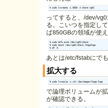
% sudo lvcreate -L 850G -n share vg01
ってすると、/dev/v
る。こいつを指定し
ば850GBの領域が使
% sudo mkfs.ext4 /dev/vg01/share 

% sudo mount /dev/vg01/share /hogefuga

% df -h
あとは/etc/fstab
拡大する
% sudo lvresize -L +1t /dev/mapper/hoge-fuga
で論理ボリュームが拡
が確認できる。