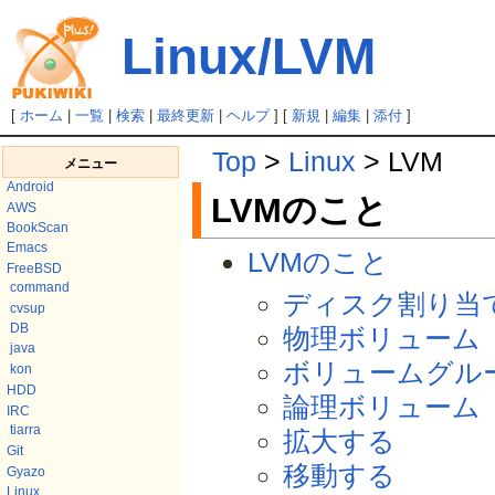
Linux/LVM
[
ホーム
|
一覧
|
検索
|
最終更新
|
ヘルプ
] [
新規
|
編集
|
添付
]
Top
>
Linux
> LVM
メニュー
Android
LVMのこと
AWS
BookScan
Emacs
LVMのこと
FreeBSD
command
ディスク割り当
cvsup
DB
物理ボリューム
java
ボリュームグル
kon
HDD
論理ボリューム
IRC
tiarra
拡大する
Git
移動する
Gyazo
Linux