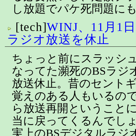
し放題でパケ死問題に
[tech]
WINJ、11月
ラジオ放送を休止
ちょっと前にスラッシ
なってた瀕死のBSラジオ
放送休止。昔のセント
覚えのある人もいるので
ら放送再開ということ
当に戻ってくるんでし
実上のBSデジタルラジ