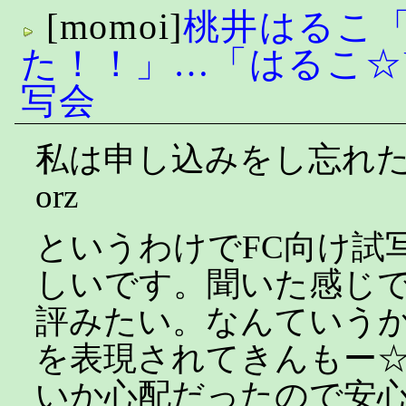
[momoi]
桃井はるこ
た！！」…「はるこ☆U
写会
私は申し込みをし忘れ
orz
というわけでFC向け試
しいです。聞いた感じ
評みたい。なんていう
を表現されてきんもー
いか心配だったので安