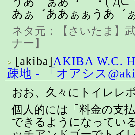
うあ゛ぁあ ・゜・(´Д
あぁ゛ああぁぁうあ゛
ネタ元：
【さいたま】
ナー】
[akiba]
AKIBA W.C. H
疎地 - 「オアシス@ak
おお、久々にトイレレ
個人的には「料金の支払い
できるようになってい
ッチアンドゴーでトイ