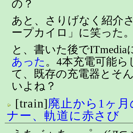
の？
あと、さりげなく紹介
ープカイロ」に笑った
と、書いた後でITmedi
あった
。4本充電可能らし
て、既存の充電器とそ
いよね？
[train]
廃止から1ヶ月
ナー、軌道に赤さび