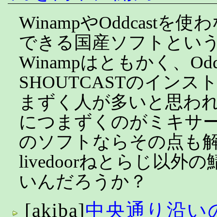
WinampやOddcast
できる国産ソフトとい
Winampはともかく、Odd
SHOUTCASTのイン
まずく人が多いと思わ
につまずくのがミキサ
のソフトならその点も
livedoorねとらじ以
いんだろうか？
[akiba]
中央通り沿い