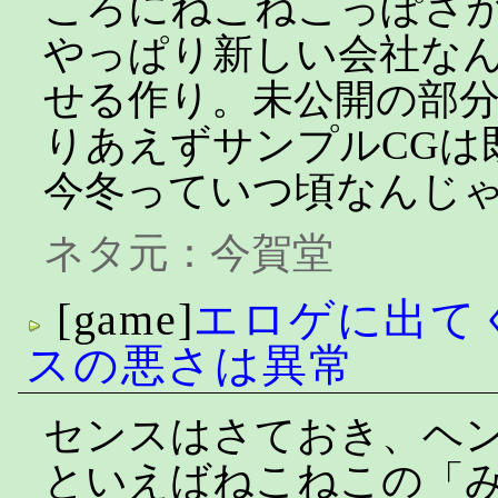
ころにねこねこっぽさ
やっぱり新しい会社な
せる作り。未公開の部
りあえずサンプルCGは
今冬っていつ頃なんじ
ネタ元：
今賀堂
[game]
エロゲに出て
スの悪さは異常
センスはさておき、ヘ
といえばねこねこの「