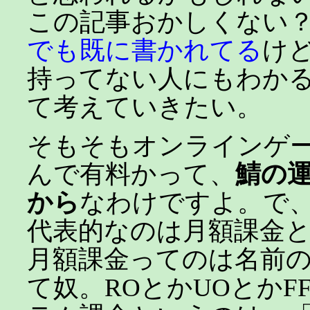
この記事おかしくない
でも既に書かれてる
けど
持ってない人にもわか
て考えていきたい。
そもそもオンラインゲ
んで有料かって、
鯖の
から
なわけですよ。で
代表的なのは月額課金
月額課金ってのは名前
て奴。ROとかUOとかF