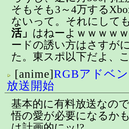
そもそも3～4万するXbo
ないって。それにして
活」
はねーよｗｗｗｗ
ードの誘い方はさすが
た。東スポ以下だよ、
[anime]
RGBアドベンチ
放送開始
基本的に有料放送なの
悟の愛が必要になるかも
は計画的にッ!?