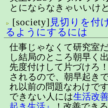
とにならなきゃいいけ
[society]
見切りを付
るようにするには
仕事じゃなくて研究室
し結局のところ朝早く
先度付けして片づけろ
されるので、朝早起き
れ以前の問題なわけで
できない人には
生活改
起き生活』
！改善でき