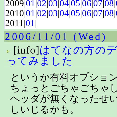
2009|
01
|
02
|
03
|
04
|
05
|
06
|
07
|
08
|
2010|
01
|
02
|
03
|
04
|
05
|
06
|
07
|
08
|
2011|
01
|
2006/11/01 (Wed)
[info]
はてなの方の
ってみました
というか有料オプショ
ちょっとごちゃごちゃ
ヘッダが無くなったせ
しいじるかも。