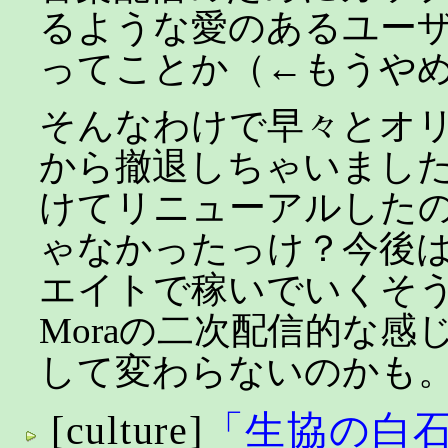
るような愛のあるユー
ってことか（←もうや
そんなわけで早々とオ
から撤退しちゃいまし
けてリニューアルした
ゃなかったっけ？今後
エイトで稼いでいくそ
Moraの二次配信的な感
して変わらないのかも
[culture]
「生協の白