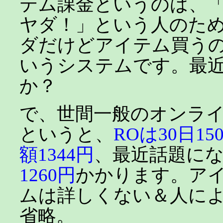
テム課金というのは、
ヤダ！」という人のた
ダだけどアイテム買う
いうシステムです。最
か？
で、世間一般のオンラ
というと、
ROは30日15
額1344円
、最近話題に
1260円
かかります。ア
ムは詳しくない＆人に
省略。