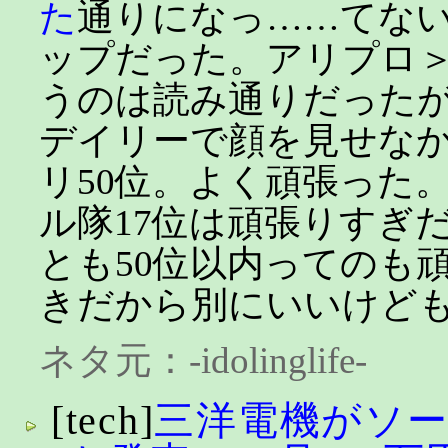
た
通りになっ……てないや
ップだった。アリプロ＞
うのは読み通りだった
デイリーで顔を見せな
リ50位。よく頑張った
ル隊17位は頑張りすぎ
とも50位以内ってのも
きだから別にいいけど
ネタ元：
-idolinglife-
[tech]
三洋電機がソ