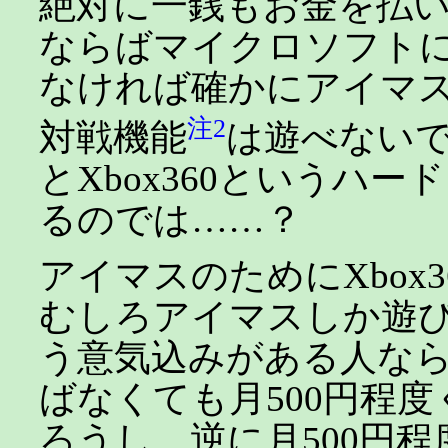
絶対に一銭もお金を払
ならばマイクロソフト
なければ確かにアイマ
注2
対戦機能
は遊べない
とXbox360というハ
るのでは……？
アイマスのためにXbox
むしろアイマスしか遊
う意気込みがある人な
ばなくても月500円程
ろうし、逆に月500円