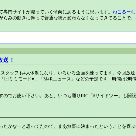
て専門サイトが減っていく傾向にあるように思います。
ねこるーむ
がらみの動きに伴って普通な街と変わらなくなってきてることで、
放送！
す！スタッフも4人体制になり、いろいろ企画を練ってます。今回放
「凹ミミモード♥」「M4Rニュース」などの予定です。時間は2時
のでお使い下さい。あと、いつも通りIRC「#サイドツー」も開
ったかなーと思ってたので。まあ無事に決まったということを喜ぶ