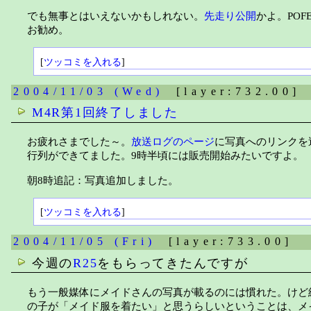
でも無事とはいえないかもしれない。
先走り公開
かよ。POF
お勧め。
[
ツッコミを入れる
]
2004/11/03 (Wed)
[layer:732.00]
M4R第1回終了しました
お疲れさまでした～。
放送ログのページ
に写真へのリンクを追
行列ができてました。9時半頃には販売開始みたいですよ。
朝8時追記：写真追加しました。
[
ツッコミを入れる
]
2004/11/05 (Fri)
[layer:733.00]
今週の
R25
をもらってきたんですが
もう一般媒体にメイドさんの写真が載るのには慣れた。けど
の子が「メイド服を着たい」と思うらしいということは、メ