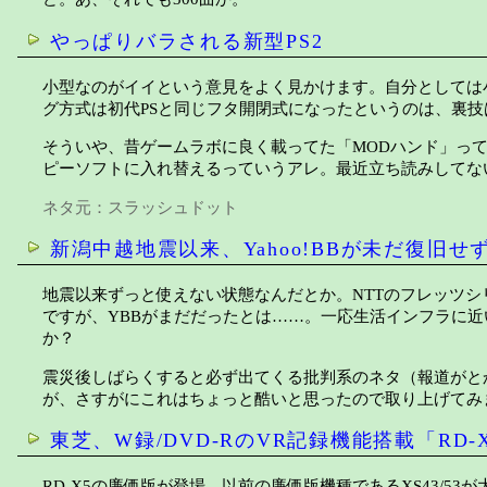
やっぱりバラされる新型PS2
小型なのがイイという意見をよく見かけます。自分としては
グ方式は初代PSと同じフタ開閉式になったというのは、裏
そういや、昔ゲームラボに良く載ってた「MODハンド」っ
ピーソフトに入れ替えるっていうアレ。最近立ち読みしてな
ネタ元：
スラッシュドット
新潟中越地震以来、Yahoo!BBが未だ復旧せ
地震以来ずっと使えない状態なんだとか。NTTのフレッツ
ですが、YBBがまだだったとは……。一応生活インフラに
か？
震災後しばらくすると必ず出てくる批判系のネタ（報道がと
が、さすがにこれはちょっと酷いと思ったので取り上げてみ
東芝、W録/DVD-RのVR記録機能搭載「RD-XS
RD-X5の廉価版が登場。以前の廉価版機種であるXS43/5