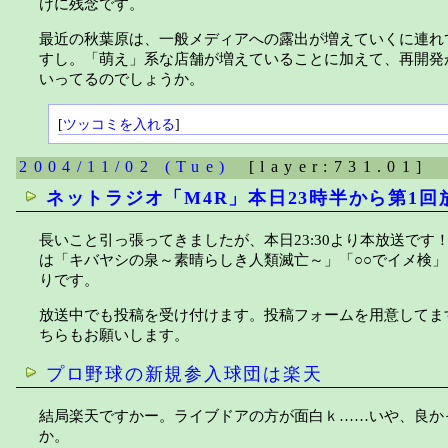
けに残念です。
最近の秋葉原は、一般メディアへの露出が増えていくに連れ
すし。「萌え」系な店舗が増えていることに加えて、再開発
いってるのでしょうか。
[
ツッコミを入れる
]
2004/11/02 (Tue)
[layer:731.01]
ネットラジオ「M4R」本日23時半から第1回
長いこと引っ張ってきましたが、本日23:30より本放送で
は「キバヤシの泉～素晴らしき人類滅亡～」「○○でイメ検」
りです。
放送中でも投稿を受け付けます。投稿フォームを用意してます
ちらもお願いします。
プロ野球の新規参入球団は楽天
結局楽天ですかー。ライブドアの方が面白ｋ……いや、良か
か。