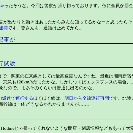
ちゃった
そうな。今回は警察が張り切っております。仮に全員が罰金6
告が出たりと動きはあったからみんな知ってるかなーと思ったらそ
逮捕
です。皆さんも、通話は止めてから。
記事が
行試験
るそうで。関東の在来線としては最高速度なんですね。最近は湘南新宿
です。京急も120km/hだったかな。しかしつくばエクスプレスの場合
象なので、まあそのくらいは普通に出るのかな。
/hの爆速で運行する
ほくほく線は、
明日から全線運行再開
です。北陸
新幹線は一体どうなるかわかりませんが……。
Hotlineじゃ扱ってくれないような開店・閉店情報などもあって大