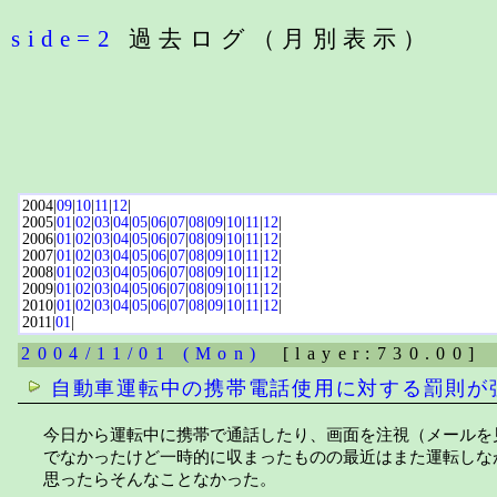
side=2
過去ログ（月別表示）
2004|
09
|
10
|
11
|
12
|
2005|
01
|
02
|
03
|
04
|
05
|
06
|
07
|
08
|
09
|
10
|
11
|
12
|
2006|
01
|
02
|
03
|
04
|
05
|
06
|
07
|
08
|
09
|
10
|
11
|
12
|
2007|
01
|
02
|
03
|
04
|
05
|
06
|
07
|
08
|
09
|
10
|
11
|
12
|
2008|
01
|
02
|
03
|
04
|
05
|
06
|
07
|
08
|
09
|
10
|
11
|
12
|
2009|
01
|
02
|
03
|
04
|
05
|
06
|
07
|
08
|
09
|
10
|
11
|
12
|
2010|
01
|
02
|
03
|
04
|
05
|
06
|
07
|
08
|
09
|
10
|
11
|
12
|
2011|
01
|
2004/11/01 (Mon)
[layer:730.00]
自動車運転中の携帯電話使用に対する罰則が
今日から運転中に携帯で通話したり、画面を注視（メールを
でなかったけど一時的に収まったものの最近はまた運転しな
思ったらそんなことなかった。