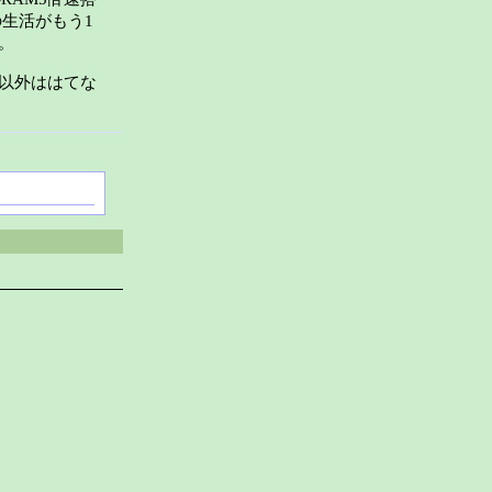
の生活がもう1
。
以外ははてな