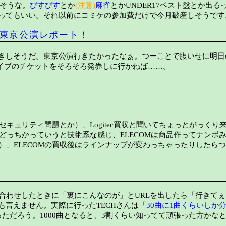
そうな。
ぴすぴす
とか
(注意)
麻雀
とかUNDER17ベスト盤とか出る
ってもいい。それ以前にコミケの参加費だけで今月破産しそうです
…」東京公演レポート！
しそうだ。東京公演行きたかったなぁ。つーことで腹いせに明日のC
ライブのチケットをそろそろ発券しに行かねば……。
セキュリティ問題とか）、Logitec買収と聞いてちょっとがっくり
方がどっちかっていうと技術系な感じ、ELECOMは商品作ってナンボ
し）、ELECOMの買収後はラインナップが変わっちゃったりしたら
合わせしたときに「裏にこんなのが」とURLを出したら「行きて
言えません。実際に行ったTECHさんは「
30曲に1曲くらいしか
ただろう。1000曲となると、3割くらい知ってて頑張った方かな