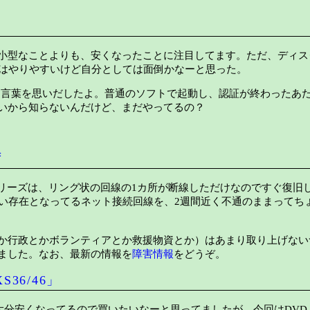
小型なことよりも、安くなったことに注目してます。ただ、ディス
技はやりやすいけど自分としては面倒かなーと思った。
て言葉を思いだしたよ。普通のソフトで起動し、認証が終わったあ
いから知らないんだけど、まだやってるの？
ず
シリーズは、リング状の回線の1カ所が断線しただけなのですぐ復旧
近い存在となってるネット接続回線を、2週間近く不通のままってち
か行政とかボランティアとか救援物資とか）はあまり取り上げない
ました。なお、最新の情報を
障害情報
をどうぞ。
36/46」
3が大分安くなってるので買いたいなーと思ってましたが、今回はDVD-