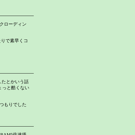
クローディン
たりで素早くコ
したとかいう話
ょっと酷くない
つもりでした
RAM5倍速搭