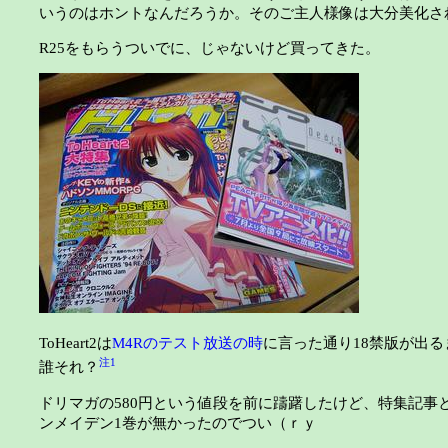
いうのはホントなんだろうか。そのご主人様像は大分美化さ
R25をもらうついでに、じゃないけど買ってきた。
ToHeart2は
M4Rのテスト放送の時
に言った通り18禁版が出
注1
誰それ？
ドリマガの580円という値段を前に躊躇したけど、特集記事とポ
ンメイデン1巻が無かったのでつい（ｒｙ