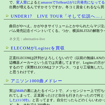
で、
変人窟
によると
amazonでToHeart2が12月発売になってる
出費が増えるんですかそうですか。冬コミ資金くれるなら買
UNDER17 LIVE TOUR「そして伝説へ
曲目がやべえ。かがやきサイリュームとかやられたらマジ泣き
バム発売記念イベントいてくる。つか、横浜BLITZの解散
ネタ元：
alternative-live
ELECOMがLogitecを買収
正直ELECOMは評判がよろしくないので（以前の無線LANの
辺機器メーカーという点では共通してますが、Logitecの
するので（実際ELECOMはファブレス、つまり工場無しだ
と思うわけです。
アニソン1000曲メドレー
実は
M4R
の裏にあたるイベントで、メッセンジャー上で打ち
れてしまって、正直困ったけど自分も行きたかったので何とも
した(11/3付)
」と言ってます。自分だったらどのくらいわかっ
ど。あ、それでも300曲か。