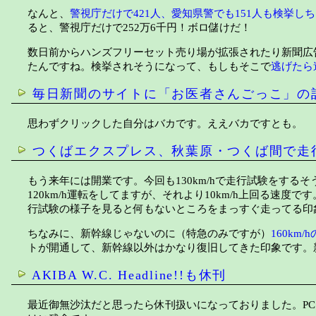
なんと、
警視庁だけで421人、愛知県警でも151人も検挙し
ると、警視庁だけで252万6千円！ボロ儲けだ！
数日前からハンズフリーセット売り場が拡張されたり新聞広
たんですね。検挙されそうになって、もしもそこで
逃げたら
毎日新聞のサイトに「お医者さんごっこ」の
思わずクリックした自分はバカです。ええバカですとも。
つくばエクスプレス、秋葉原・つくば間で走
もう来年には開業です。今回も130km/hで走行試験をす
120km/h運転をしてますが、それより10km/h上回る速度
行試験の様子を見ると何もないところをまっすぐ走ってる印
ちなみに、新幹線じゃないのに（特急のみですが）
160km
トが開通して、新幹線以外はかなり復旧してきた印象です。
AKIBA W.C. Headline!!も休刊
最近御無沙汰だと思ったら休刊扱いになっておりました。PC 