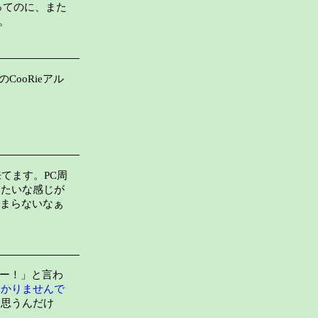
ってのに、また
。
ooRieアル
来てます。PC周
みたいな感じが
つまらないなぁ
ぇー！」と言わ
分かりませんで
と思うんだけ