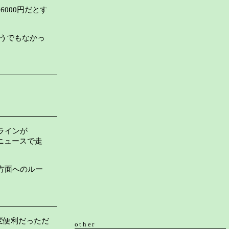
000円だとす
うでもなかっ
ラインが
、ニュースで走
方面へのルー
変便利だっただ
other