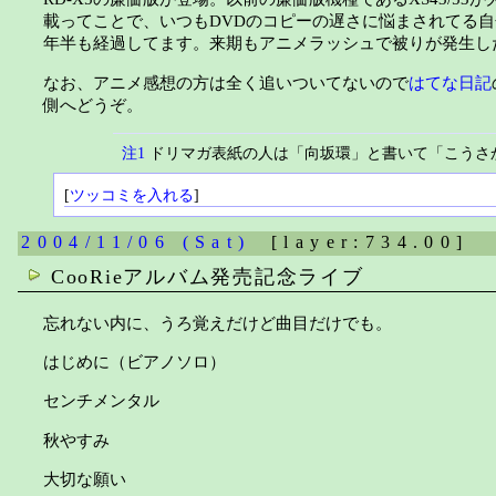
載ってことで、いつもDVDのコピーの遅さに悩まされてる自分
年半も経過してます。来期もアニメラッシュで被りが発生し
なお、アニメ感想の方は全く追いついてないので
はてな日記
側へどうぞ。
注1
ドリマガ表紙の人は「向坂環」と書いて「こうさ
[
ツッコミを入れる
]
2004/11/06 (Sat)
[layer:734.00]
CooRieアルバム発売記念ライブ
忘れない内に、うろ覚えだけど曲目だけでも。
はじめに（ビアノソロ）
センチメンタル
秋やすみ
大切な願い