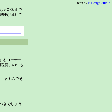
icon by
N.Design Studio
も更新休止で
興味が薄れて
送するコーナー
間程度、のつも
設しますのでそ
べきでしょう