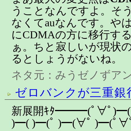
うことなんですよ。そ
なくてauなんです。や
にCDMAの方に移行す
ぁ。ちと寂しいが現状
るとしょうがないね。
ネタ元：
みうゼノずア
ゼロバンクが三重銀
新展開ｷﾀ━━━(ﾟ∀ﾟ)━( ﾟ
)━( )━(ﾟ )━(∀ﾟ )━(ﾟ