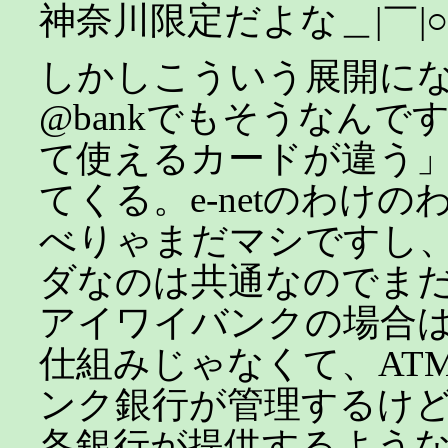
神奈川限定だよな＿|￣|○
しかしこういう展開になる
@bankでもそうなんで
て使えるカードが違う
てくる。e-netのわけ
べりゃまだマシですし
ダなのは共通なのでま
アイワイバンクの場合
仕組みじゃなくて、AT
ンク銀行が管理するけ
各銀行が提供するよう