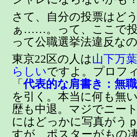
さて、自分の投票はど
ぁ……。って、ここで
って公職選挙法違反な
東京22区の人は
山下万
らしい
ですよ。プロフ
「
代表的な肩書き：無職
を引く。本当に何も無
歴も中退。マジでニー
にはどっかに写真がう
すが、ポスターがもの