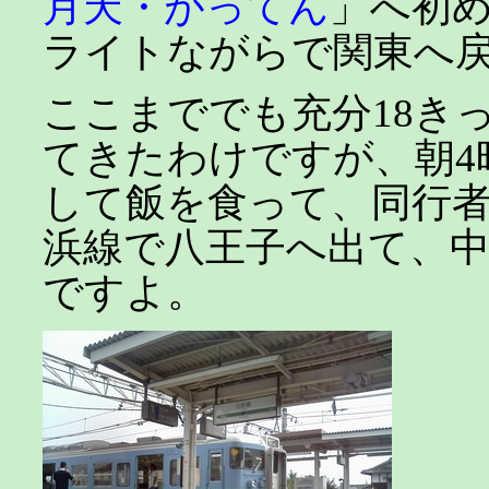
月天・がってん
」へ初
ライトながらで関東へ
ここまででも充分18き
てきたわけですが、朝4
して飯を食って、同行
浜線で八王子へ出て、
ですよ。