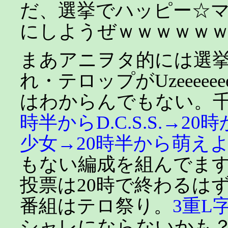
だ、選挙でハッピー☆マ
にしようぜｗｗｗｗｗ
まあアニヲタ的には選
れ・テロップがUzeeeee
はわからんでもない。
時半からD.C.S.S.→2
少女→20時半から萌え
もない編成を組んでま
投票は20時で終わるは
番組はテロ祭り。
3重L
シャレにならないかも