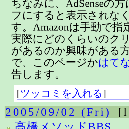
ちなみに、AdSenseの方はJ
フにすると表示されな
す。Amazonは手動で
実際にどのくらいのク
があるのか興味がある
で、このページか
はて
告します。
[
ツッコミを入れる
]
2005/09/02 (Fri)
[
高橋メソッドBBS