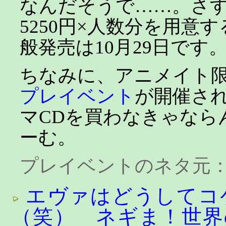
なんだそうで……。さ
5250円×人数分を用意
般発売は10月29日です
ちなみに、アニメイト
プレイベント
が開催さ
マCDを買わなきゃなら
ーむ。
プレイベントのネタ元
エヴァはどうしてコ
（笑） ネギま！世界