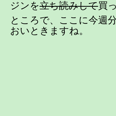
ジンを
立ち読みして
買
ところで、ここに今週
おいときますね。
目次と掲載位置が違う
なんか赤松健っぽいキ
先生の直後だったのに
は休載。
さて、エヴァと刹那（
字あってる？）の試合
喋るなぁ。もともとせ