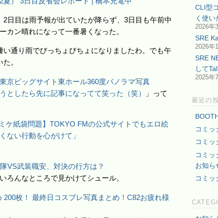
12夏） 3日目反省会レポート | 橋本充電中
CLI
く使い
、2日目は雨予報が出ていたが降らず、3日目も午前中
2026年
ーカン晴れになって一番暑くなった。
SRE 
2026年
凄い通り雨でびっちょびちょになりましたわ。でも午
SRE 
いた。
してTa
2025年
東京ビッグサイト東ホール360度パノラマ写真
うとしたら先に記事になってて笑った（笑）
」って
最近の
BOO
コミケ紙袋問題】TOKYO FMの公式サイトでもエロ絵
コミッ
くない行動を心がけて」
コミッ
コミッ
お知ら
備隊VS武装職安、対決の行方は？
いろんなところで見かけてシュール。
コミッ
 200枚！ 最終日コスプレ写真まとめ！C82お疲れ様
CATEG