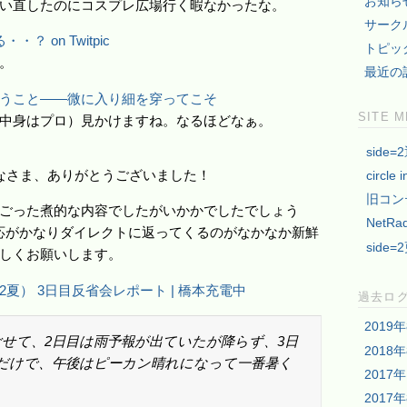
お知ら
い直したのにコスプレ広場行く暇なかったな。
サーク
 on Twitpic
トピッ
。
最近の
うこと――微に入り細を穿ってこそ
SITE 
中身はプロ）見かけますね。なるほどなぁ。
side=
なさま、ありがとうございました！
circle i
旧コン
ごった煮的な内容でしたがいかかでしたでしょう
NetRa
応がかなりダイレクトに返ってくるのがなかなか新鮮
side=
しくお願いします。
12夏） 3日目反省会レポート | 橋本充電中
過去ロ
2019
せて、2日目は雨予報が出ていたが降らず、3日
2018
だけで、午後はピーカン晴れになって一番暑く
2017
2017