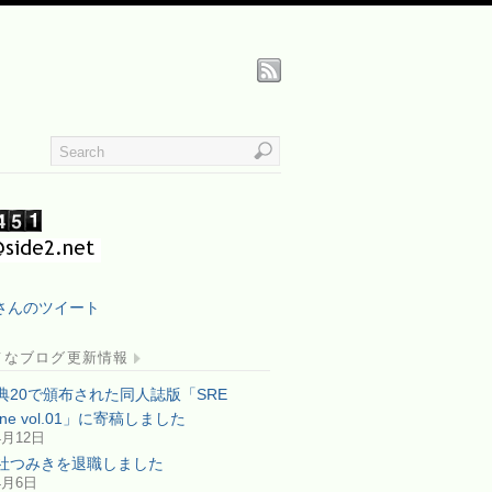
iaさんのツイート
てなブログ更新情報
典20で頒布された同人誌版「SRE
zine vol.01」に寄稿しました
4月12日
社つみきを退職しました
4月6日