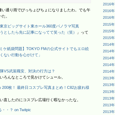
2016
凄い通り雨でびっちょびちょになりましたわ。でも午
2016
いた。
2016
2015
東京ビッグサイト東ホール360度パノラマ写真
2015
うとしたら先に記事になってて笑った（笑）
」って
2015
2014
コミケ紙袋問題】TOKYO FMの公式サイトでもエロ絵
2014
くない行動を心がけて」
2014
2014
備隊VS武装職安、対決の行方は？
2014
いろんなところで見かけてシュール。
2013
2013
 200枚！ 最終日コスプレ写真まとめ！C82お疲れ様
2013
2013
い直したのにコスプレ広場行く暇なかったな。
2013
 on Twitpic
2013