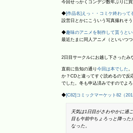
今回せっかくコンデジ数年ぶりに買
◆
[作品名]えっ・・コミケ終わってる・・？
設営日とかにこういう写真撮れそう
◆
趣味のアニメを制作して貰うとい
最近たまに同人アニメ（といいつつ
2日目サークルにお越し下さったみ
直前に告知の通り
今回は本でした
。
か？CDと違ってすぐ読めるので反
でした。冬も申込済みですのでよろ
◆
[C82]コミックマーケット82（20
天気は1日目がさわやかに過ご
目も午前中ちょろっと降った
なった。