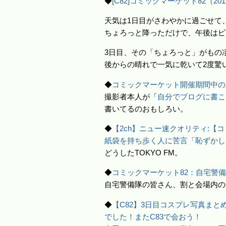
◆
[C82]コミックマーケット82（20
天気は1日目がさわやかに過ごせて
ちょろっと降っただけで、午後はピ
3日目、その「ちょろっと」がもの
後からの晴れで一気に乾いて2度驚
◆
コミックマーケット開催期間中の
撮影者本人が「
自分でブログに書こ
書いてるのおもしろい。
◆
【2ch】ニュー速クオリティ:【
紙袋を持ち歩く人に苦言「恥ずかし
どうしたTOKYO FM。
◆
コミックマーケット82：自宅警
自宅警備隊の皆さん、割と会場内の
◆
【C82】3日目コスプレ写真まとめ
でした！またC83で会おう！