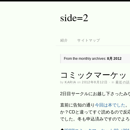
side=2
紹介
サイトマップ
From the monthly archives:
8月 2012
コミックマーケット
by
KARIA
on
2012年8月12日
·
in
最近の話
2日目サークルにお越し下さったみ
直前に告知の通り
今回は本でした
。
か？CDと違ってすぐ読めるので反
でした。冬も申込済みですのでよろ