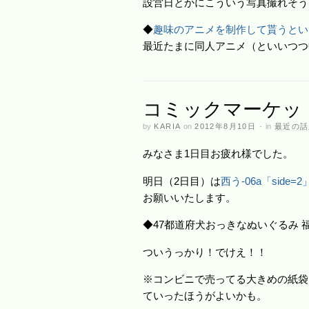
設営日とかにこういう写真撮れそう
◆
趣味のアニメを制作して貰うとい
最近たまに同人アニメ（といいつつ
コミックマーケット
by
KARIA
on
2012年8月10日
·
in
最近の話
みなさま1日目お疲れ様でした。
明日（2日目）は
西う-06a「sid
お願いいたします。
◆47都道府犬おっきなぬいぐるみ 
ついうっかり！でけえ！！
※コンビニで売ってる大きめの紙袋
ていったほうがよいかも。