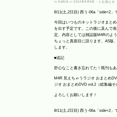
by
KARIA
on
2012年8月9日
·
in
お知らせ
8/11(土,2日目) 西う-06a「side=2
今回はいつものネットラジオまとめC
を出す予定です。この後に及んで表
定。内容としては雑誌版M4Rのよ
ちょっと真面目に語ります。A5版
します。
■追記
肝心なこと書き忘れてた！既刊もあ
M4R 見えちゃうラジオ おまとめDVD
ジオ おまとめDVD vol.2（総集編そ
よろしくお願いします！
8/11(土,2日目) 西う-06a「side=2