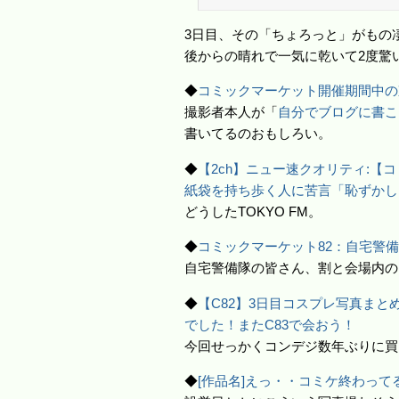
3日目、その「ちょろっと」がもの
後からの晴れで一気に乾いて2度驚
◆
コミックマーケット開催期間中の
撮影者本人が「
自分でブログに書こ
書いてるのおもしろい。
◆
【2ch】ニュー速クオリティ:【
紙袋を持ち歩く人に苦言「恥ずかし
どうしたTOKYO FM。
◆
コミックマーケット82：自宅警
自宅警備隊の皆さん、割と会場内の
◆
【C82】3日目コスプレ写真まとめ
でした！またC83で会おう！
今回せっかくコンデジ数年ぶりに買
◆
[作品名]えっ・・コミケ終わってる・・？