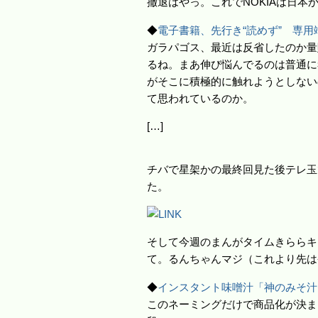
撤退はやっ。これでNOKIAは日本
◆
電子書籍、先行き“読めず” 専
ガラパゴス、最近は反省したのか量
るね。まあ伸び悩んでるのは普通に
がそこに積極的に触れようとしない
て思われているのか。
[…]
チバで星架かの最終回見た後テレ玉
た。
そして今週のまんがタイムきららキ
て。るんちゃんマジ（これより先は
◆
インスタント味噌汁「神のみそ汁
このネーミングだけで商品化が決ま