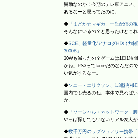
異動なのか！今期のテレ東アニメ、
あるなーと思ってたのに。
◆
「まどか☆マギカ」一挙配信の視聴者は
そんなにいるの？と思ったけどこれ
◆
SCE、軽量化/アナログHD出力制
3000B」
30Wも減ったの？ゲームは1日1時間
かね。PS3ってtorneだのなんだ
い気がするなー。
◆
ソニー・エリクソン、1.3型有機EL
国内でも売るのね。本体で見ればい
か。
◆
「ソーシャル・ネットワーク」脚本家
やっぱ探してもいないリアル友人が
◆
数千万円のラグジュアリー携帯「