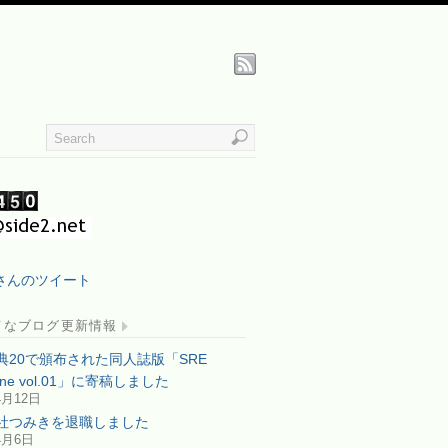
iaさんのツイート
てなブログ更新情報
典20で頒布された同人誌版「SRE
zine vol.01」に寄稿しました
4月12日
社つみきを退職しました
4月6日