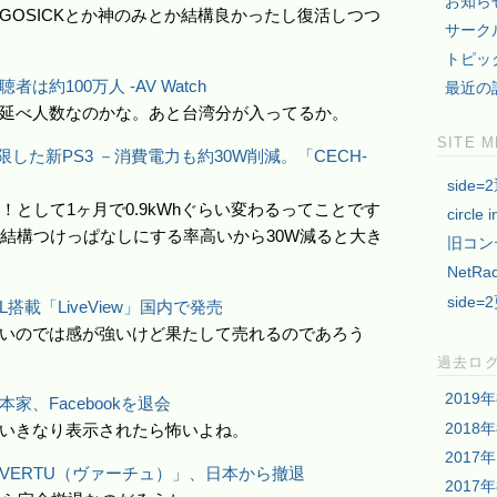
お知ら
GOSICKとか神のみとか結構良かったし復活しつつ
サーク
トピッ
約100万人 -AV Watch
最近の
延べ人数なのかな。あと台湾分が入ってるか。
SITE 
限した新PS3 －消費電力も約30W削減。「CECH-
side=
！として1ヶ月で0.9kWhぐらい変わるってことです
circle i
ので結構つけっぱなしにする率高いから30W減ると大き
旧コン
NetRa
side=
搭載「LiveView」国内で発売
いのでは感が強いけど果たして売れるのであろう
過去ロ
2019
、Facebookを退会
2018
いきなり表示されたら怖いよね。
2017
VERTU（ヴァーチュ）」、日本から撤退
2017