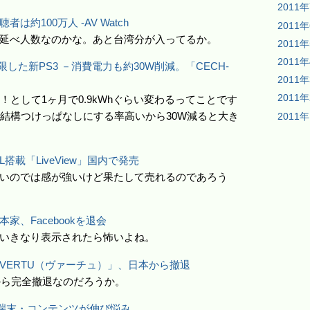
2011
約100万人 -AV Watch
2011
延べ人数なのかな。あと台湾分が入ってるか。
2011
2011
限した新PS3 －消費電力も約30W削減。「CECH-
2011
2011
！として1ヶ月で0.9kWhぐらい変わるってことです
ので結構つけっぱなしにする率高いから30W減ると大き
2011
搭載「LiveView」国内で発売
いのでは感が強いけど果たして売れるのであろう
、Facebookを退会
いきなり表示されたら怖いよね。
VERTU（ヴァーチュ）」、日本から撤退
から完全撤退なのだろうか。
用端末・コンテンツが伸び悩み