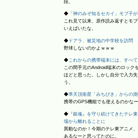
段。
◆
「神のみぞ知るセカイ」モブ子が
これ見て以来、原作読み返すとモブ
いえばいたな。
◆
ドアラ、被災地の中学校を訪問 
野球しないのかよｗｗｗ
◆
これからの携帯端末には、すべて
この間手元のAndroid端末のロッ
ほどと思った。しかし自分で入力失
う。
◆
準天頂衛星「みちびき」からの測
携帯のGPS機能でも使えるのかな
◆
『銀魂』を守り続けてきたテレ東
場から離れることに
異動なのか！今期のテレ東アニメ、
あるなーと思ってたのに。