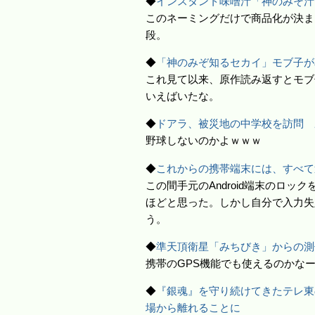
◆
インスタント味噌汁「神のみそ汁
このネーミングだけで商品化が決ま
段。
◆
「神のみぞ知るセカイ」モブ子が
これ見て以来、原作読み返すとモブ
いえばいたな。
◆
ドアラ、被災地の中学校を訪問 
野球しないのかよｗｗｗ
◆
これからの携帯端末には、すべて
この間手元のAndroid端末のロッ
ほどと思った。しかし自分で入力失
う。
◆
準天頂衛星「みちびき」からの測
携帯のGPS機能でも使えるのかな
◆
『銀魂』を守り続けてきたテレ東
場から離れることに