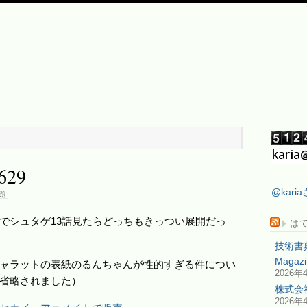
29
@kar
題
でシュタゲ13話見たらどっちもきっつい展開だっ
は
技術書
Maga
ャラットの表紙のるんちゃんが性的すぎる件につい
2026年
省略されました）
株式会
2026年