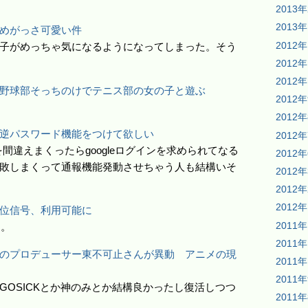
2013
2013
めがっさ可愛い件
2012
子がめっちゃ気になるようになってしまった。そう
2012
2012
野球部そっちのけでテニス部の女の子と遊ぶ
2012
2012
逆パスワード機能をつけて欲しい
2012
クを間違えまくったらgoogleログインを求められてなる
2012
敗しまくって通報機能発動させちゃう人も結構いそ
2012
2012
2012
位信号、利用可能に
2011
ー。
2011
のプロデューサー東不可止さんが異動 アニメの現
2011
2011
GOSICKとか神のみとか結構良かったし復活しつつ
2011