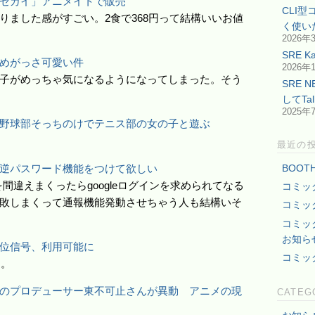
セカイ」アニメイトで販売
CLI
りました感がすごい。2食で368円って結構いいお値
く使い
2026年
SRE 
めがっさ可愛い件
2026年
子がめっちゃ気になるようになってしまった。そう
SRE 
してTa
2025年
野球部そっちのけでテニス部の女の子と遊ぶ
最近の
逆パスワード機能をつけて欲しい
BOO
クを間違えまくったらgoogleログインを求められてなる
コミッ
敗しまくって通報機能発動させちゃう人も結構いそ
コミッ
コミッ
お知ら
位信号、利用可能に
コミッ
ー。
のプロデューサー東不可止さんが異動 アニメの現
CATEG