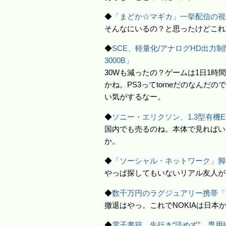
◆
「まどか☆マギカ」一挙配信の視聴者は
そんなにいるの？と思ったけどこれ
◆
SCE、軽量化/アナログHD出力制
3000B」
30Wも減ったの？ゲームは1日1時間
かね。PS3ってtorneだのなんだ
い気がするなー。
◆
ソニー・エリクソン、1.3型有機EL
国内でも売るのね。本体で見ればい
か。
◆
「ソーシャル・ネットワーク」脚本家
やっぱ探してもいないリアル友人が
◆
数千万円のラグジュアリー携帯「
撤退はやっ。これでNOKIAは日本
◆
電子書籍、先行き“読めず” 専