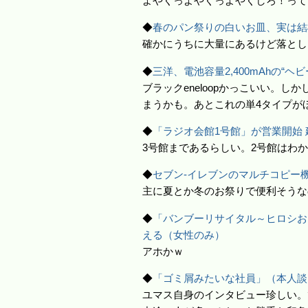
よやくっよやくっよやくしろ！って
◆
春のパン祭りの白いお皿、実は結
確かにうちに大量にあるけど落とし
◆
三洋、電池容量2,400mAhの“ヘビー
ブラックeneloopかっこいい。
まうかも。あとこれの単4タイプが
◆
「ラジオ会館1号館」が営業開始
3号館まであるらしい。2号館はわ
◆
セブン-イレブンのマルチコピー機で
主に夏とか冬のお祭りで便利そうな
◆
「バンブーリサイタル～ヒロシお
える（女性のみ）
アホかｗ
◆
「ゴミ屑みたいな社員」（本人談
ユマス自身のインタビュー珍しい。