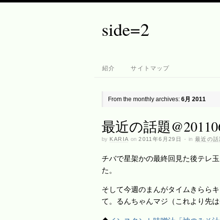
side=2
紹介
サイトマップ
From the monthly archives:
6月 2011
最近の話題@201106
by
KARIA
on
2011年6月29日
·
in
最近の話
チバで星架かの最終回見た後テレ玉
た。
そして今週のまんがタイムきららキ
て。るんちゃんマジ（これより先は