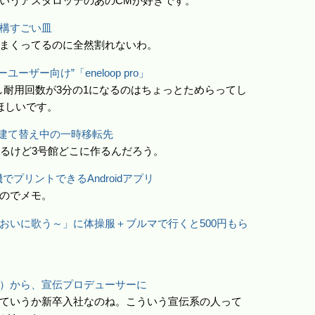
いうアスタロッテのあのCMが好きです。
構すごい皿
まくってるのに全然割れないわ。
ユーザー向け”「eneloop pro」
しかし耐用回数が3分の1になるのはちょっとためらってし
ほしいです。
 建て替え中の一時移転先
かるけど3号館どこに作るんだろう。
プリントできるAndroidアプリ
のでメモ。
おいに歌う～」に体操服＋ブルマで行くと500円もら
）から、宣伝プロデューサーに
ていうか新卒入社なのね。こういう宣伝系の人って