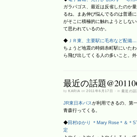
ガラパゴス、最近は反省したのか量
るね。まあ伸び悩んでるのは普通に
がそこに積極的に触れようとしない
て思われているのか。
◆
ＪＲ東、主要駅に毛布など配備…
ちょうど地震の時錦糸町駅にいたわ
ら飛び出してくる人の多いこと。外
最近の話題@201106
by
KARIA
on
2011年6月17日
·
in
最近の話
JR東日本パス
が利用できるの、第
青森行ってくる。
◆
田村ゆかり ＊Mary Rose＊＆＊ST
定