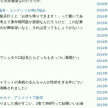
から完全撤退なのだろうか。
2016
用端末・コンテンツが伸び悩み
2016
販店行くと「お持ち帰りできます！」って書いてあ
2016
考えて著作権問題が原因なんだろうけど、この記事
2015
のが興味深いなと。それは言ってもしょうがないっ
2015
2015
2014
2014
2014
でシュタゲ13話見たらどっちもきっつい展開だっ
2014
2014
2013
2013
ャラットの表紙のるんちゃんが性的すぎる件につい
2013
省略されました）
2013
セカイ」アニメイトで販売
2013
りました感がすごい。2食で368円って結構いいお値
2013