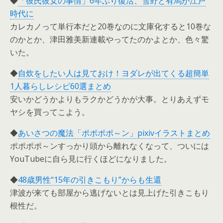
◆
「彼氏彼女の事情」6年ぶり復活、雪野と有馬が江戸
時代に
カレカノって単行本だと20巻なのに文庫化すると10巻な
のかとか、津田雅美新連載やってたのかよとか、色々驚
いた。
◆
自炊をしたい人は見ておけ！ヨダレが出てくる超簡単
1人暮らしレシピ60選まとめ
安いかどうかよりもラクかどうかが大事。とりあえずモ
ヤシを買ってこよう。
◆
あいさつの魔法「ポポポポ～ン」pixivイラストまとめ
ポポポポ～ンすっかり頭から離れなくなって、ついには
YouTubeに自ら見に行くほどになりました。
◆
48歳男性“15年の引きこもり”からも生還
津波が来ても部屋から逃げないとは見上げた引きこもり
根性だ。