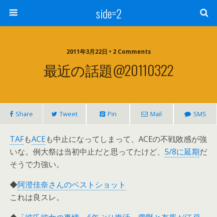
side=2
2011年3月22日 • 2 Comments
最近の話題@20110322
Share
Tweet
Pin
Mail
SMS
TAF
も
ACE
も中止になってしまって、ACEの不戦敗感が強
いな。例大祭は当初中止だと思ってたけど、
5/8に延期
だ
そうで力強い。
◆
阿澄佳奈さんのベストショット
これは良スレ。