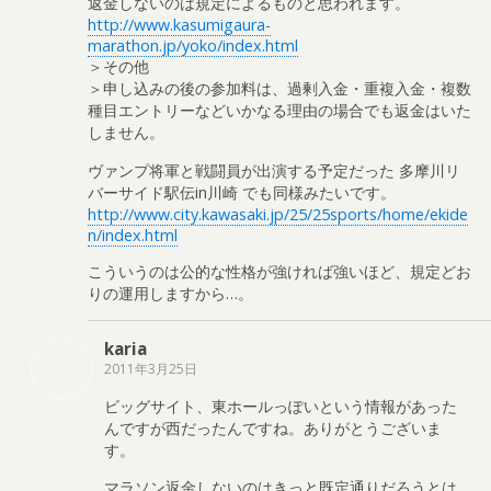
返金しないのは規定によるものと思われます。
http://www.kasumigaura-
marathon.jp/yoko/index.html
＞その他
＞申し込みの後の参加料は、過剰入金・重複入金・複数
種目エントリーなどいかなる理由の場合でも返金はいた
しません。
ヴァンプ将軍と戦闘員が出演する予定だった 多摩川リ
バーサイド駅伝in川崎 でも同様みたいです。
http://www.city.kawasaki.jp/25/25sports/home/ekide
n/index.html
こういうのは公的な性格が強ければ強いほど、規定どお
りの運用しますから…。
karia
2011年3月25日
ビッグサイト、東ホールっぽいという情報があった
んですが西だったんですね。ありがとうございま
す。
マラソン返金しないのはきっと既定通りだろうとは