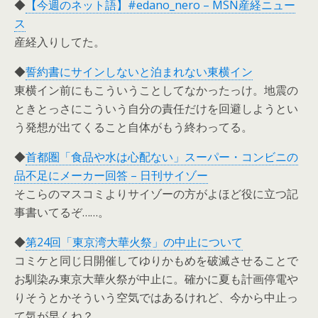
◆
【今週のネット語】#edano_nero – MSN産経ニュー
ス
産経入りしてた。
◆
誓約書にサインしないと泊まれない東横イン
東横イン前にもこういうことしてなかったっけ。地震の
ときとっさにこういう自分の責任だけを回避しようとい
う発想が出てくること自体がもう終わってる。
◆
首都圏「食品や水は心配ない」スーパー・コンビニの
品不足にメーカー回答 – 日刊サイゾー
そこらのマスコミよりサイゾーの方がよほど役に立つ記
事書いてるぞ……。
◆
第24回「東京湾大華火祭」の中止について
コミケと同じ日開催してゆりかもめを破滅させることで
お馴染み東京大華火祭が中止に。確かに夏も計画停電や
りそうとかそういう空気ではあるけれど、今から中止っ
て気が早くね？