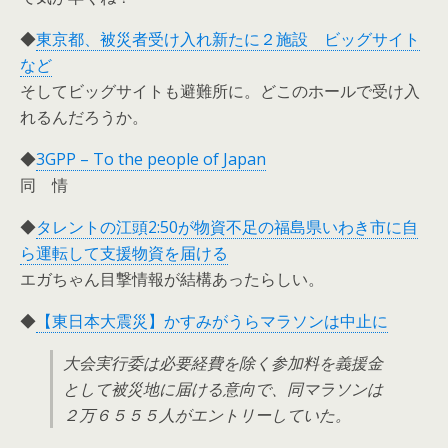
◆
東京都、被災者受け入れ新たに２施設 ビッグサイト
など
そしてビッグサイトも避難所に。どこのホールで受け入
れるんだろうか。
◆
3GPP – To the people of Japan
同 情
◆
タレントの江頭2:50が物資不足の福島県いわき市に自
ら運転して支援物資を届ける
エガちゃん目撃情報が結構あったらしい。
◆
【東日本大震災】かすみがうらマラソンは中止に
大会実行委は必要経費を除く参加料を義援金
として被災地に届ける意向で、同マラソンは
２万６５５５人がエントリーしていた。