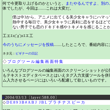
何で今更取り上げるのかというと、
またやるんですよ、別の
体でしたが、今回は……これは大変だ。
僕は中3から、アニメに出てくる美少女キャラにハマっ
熱中する毎日で、美少女キャラに真剣に恋をするほど
ない男子でも恋のドキドキ感やトキメキを感じること
工エｴｪ(´д`)ｪｴエ工
今のうちにメッセージを投稿
……したところで、番組内容に
ネタ元：
ビギナーの日記
◇
ブログツール編集画面特集
いろんなブログツールの編集画面のスクリーンショットが公
もテキストエディタベースとはいえタグ入力支援ツールを併
ム入力させるページにはいろいろ配慮して欲しいものです。
○
2004/03/13〔layer:588.00〕
◇
DE893B#ABJ JBLプラチナスピーカ