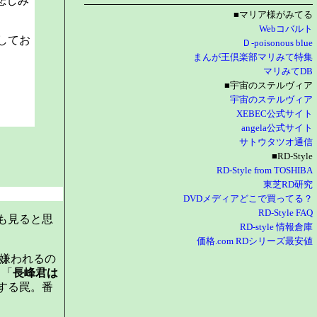
「悲しみ
■マリア様がみてる
Webコバルト
してお
Ｄ-poisonous blue
まんが王倶楽部マリみて特集
マリみてDB
■宇宙のステルヴィア
宇宙のステルヴィア
XEBEC公式サイト
angela公式サイト
サトウタツオ通信
■RD-Style
RD-Style from TOSHIBA
東芝RD研究
DVDメディアどこで買ってる？
RD-Style FAQ
も見ると思
RD-style 情報倉庫
価格.com RDシリーズ最安値
ぜ嫌われるの
、「
長峰君は
する罠。番