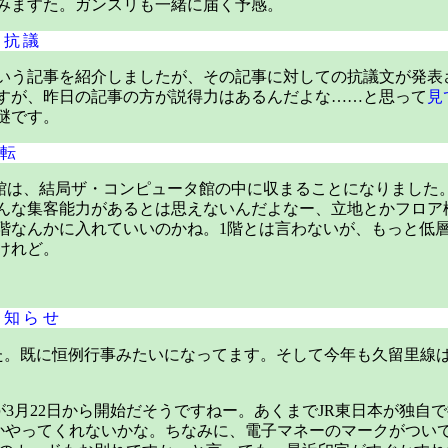
みますた。ガンスリも一緒に届く予感。
に抗議
いう記事を紹介しましたが、その記事に対しての抗議文が発表
すが、昨日の記事の方が説得力はあるんだよな……と思って
見
謎です。
移転
c館は、結局ザ・コンピュータ館の中に収まることになりました
んな集客能力があるとは思えないんだよなー、立地とかフロア
階なんかに入れていいのかね。1階とは言わないが、もっと低
けれど。
お知らせ
た。既に恒例行事みたいになってます。そして今年も久留里線
が3月22日から開始だそうですねー。あくまでJR東日本が独自
やってくれないかな。ちなみに、電子マネーのマークがついてない