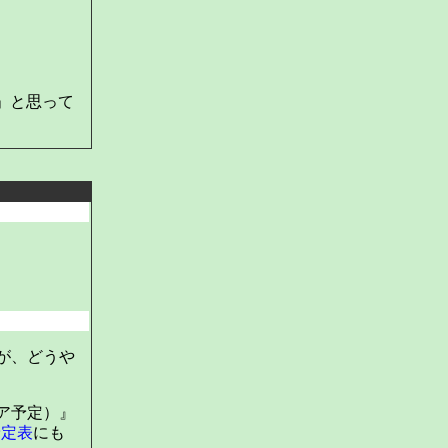
」と思って
が、どうや
ア予定）』
予定表
にも