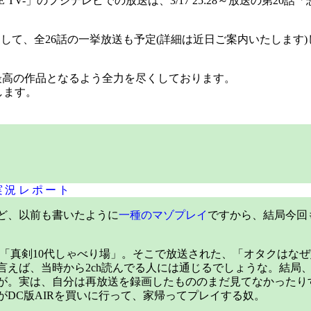
 TV-」のフジテレビでの放送は、3/17 25:28～放送の第20話
まして、全26話の一挙放送も予定(詳細は近日ご案内いたします)
最高の作品となるよう全力を尽くしております。
たします。
実況レポート
ど、以前も書いたように
一種のマゾプレイ
ですから、結局今回
「真剣10代しゃべり場」。そこで放送された、「オタクはな
えば、当時から2ch読んでる人には通じるでしょうな。結局
が。実は、自分は再放送を録画したもののまだ見てなかったり
DC版AIRを買いに行って、家帰ってプレイする奴。