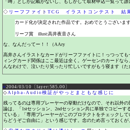
「噂」としか記載がないし、もしかして取材申込一覧って誰
◇
リーフファイトTCG イラストコンテスト 結
カード化が決定された作品です。おめでとうございま
リーフ賞 illust:高井夜音さん
な、なんだってー！！（AAry
高井さんイラストなカードがリーフファイトに！っつっても
ィングカード関係はここ最近は全く。ゲーセンのカードなら
んなわけで、泣いたり笑ったり忙しいですがもう寝ます（ただ
○
2004/03/10〔layer:585.00〕
◇
Alpha-Audio検証がやっとまともな感じに
残ってるのは専用プレーヤーの挙動だけなので、それ以外の
論は、「1stセッション、2ndセッション共に単独でコピーす
ている」「専用プレーヤーがこのプロテクトをチェックして
らどうぞご自由に」という感じです。念のため言っておくが