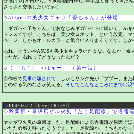
交換は3月20日から。Suica開始日から2年半近く使って
さっさと交換したい(;´д⊂)
◇
AOpenの美少女キャラ「蒼ちゃん」が登場
「ギガバイ子ちゃん」でおなじみギガバイトに続いて、AOp
ドレスですが、こちらは「美少女ロボット」という設定。マザ
ページ、しかもオールカラーと気合い入りまくりです。しか
あれ、そういやASUSも美少女キャラいたよな。なんか「
ったが、あれってどうなったんだ？
◇
（ ´Д｀） ＜はぁー …（第一話）
自作板で
見事に騙されて
、しかもリンク先が「ププー、また
このやる気のなさが笑える。
そしてこんなところにまで出没
○
2004/03/12〔layer:587.00〕
◇
秋葉原・量販店ビル火災『たこ足配線』で過電
ヤマギワ火災の原因は、たこ足配線による過電流が原因でほ
いたため燃え移ったそうです。たこ足配線か、うちもかなり激