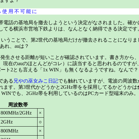
りますよ？
ら使用不可能に
帯電話の基地局を撤去しようという決定がなされました。確か
してる横浜市営地下鉄よりは、なんとなく納得できる決定です
ということで、第2世代の基地局だけが撤去されることになりま
あれ、auは？
干渉を発生させる距離が短いことが確認されています。書き方から
x（第3世代、現在のauのほとんどがコレ）に該当すると思われるのです
ート2とも言える「1x WIN」も無くなるようですね。なんで？
である
兄やの巫女みこ日記
でも触れていますが、電波の周波数が
ます。第3世代かどうかと2GHz帯をを採用してるかどうかは
。1x WINでも、2GHz帯を利用しているのはPCカード型端末のみ。
周波数帯
800MHz/2GHz
×
2GHz
○
800MHz
×