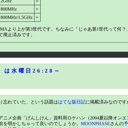
2GHz
○
800MHz
×
800MHz/1.5GHz
×
MAより上が第3世代です。ちなみに「じゃあ第1世代って何？
て廃止済みです。
は水曜日26:28～
り忘れていた、という話題は
はてな版日記
に掲載済みなのです
ニメ企画「げんしけん」資料用ロケハン（2004夏以降オンエ
前を明かしちゃって良いのでしょうか。
MOONPHASE
さんの