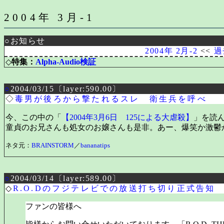
2004年 3月-1
○お知らせ
2004年 2月-2
<<
過
◇
特集：
Alpha-Audio検証
○
2004/03/15〔layer:590.00〕
◇
毒男が後ろから撃たれるスレ 衛生兵を呼べ
今、この中の「
【2004年3月6日 125による大虐殺】
」を読ん
童貞のお兄さんも処女のお嬢さんも是非。あー、爆笑か激鬱
ネタ元：
BRAINSTORM
／
bananatips
○
2004/03/14〔layer:589.00〕
◇
R.O.Dのフジテレビでの放送打ち切り正式告知
ファンの皆様へ