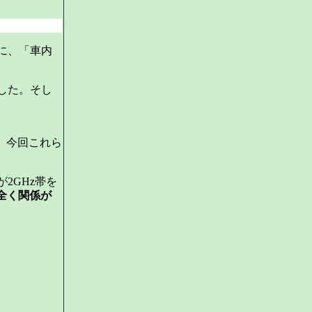
に、「車内
。
した。そし
、
が、今回これら
2GHz帯を
全く関係が