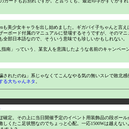
きた私のカードもお別れですか。と言っても、最近印字がすぐかす
enも美少女キャラを出し始めました。ギガバイ子ちゃんと言え
ーボード付属のマニュアルに登場するそうですが、そのマニュ
も全部日本語なので、そういう意味でも珍しいかもしれない。
素人指南」っていう、某玄人を意識したような名前のキャンペー
騙されたのね」系じゃなくてこんなやる気の無いスレで敗北感
する大ちゃんネタ
。
流
ぼ確定。その上に当日開催予定のイベント用装飾品の段ボール
しくたこ足状態なのでちょっと心配。一応1500Wは越えない