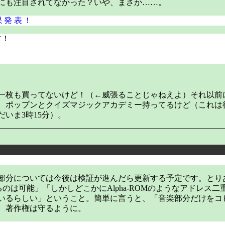
にも注目されてなかった？いや、まさか……。
果発表！
す！
一枚も買ってないけど！（←威張ることじゃねえよ）それ以前
、ポップンとクイズマジックアカデミー持ってるけど（これは
いま3時15分）。
部分については今後は検証が進んだら更新する予定です。とり
るのは可能」「しかしどこかにAlpha-ROMのようなアドレス二
いるらしい」ということ。簡単に言うと、「音楽部分だけをコ
、著作権は守るように。