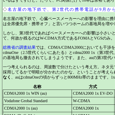
いるはずですけど。だって、PC関係だけで10本は余裕であ
◇
名古屋の地下鉄で、第2世代の携帯電話が9月か
名古屋の地下鉄で、心臓ペースメーカーへの影響を理由に携
は全席優先席・携帯オフ」と言いつつホームの基地局を増や
しかし、第3世代であればペースメーカーへの影響は小さい
て、何故か残るのはW-CDMA方式であるFOMAとVGSのみ。
総務省の調査結果
では、CDMA/CDMA2000においても
cdmaOne（2.5世代くらいにあたる）とcdma2000 1
の基地局も撤去されてしまうようです。また、auの第3世代パ
一つ考えられるのは、周波数で分けたという考え方。ネタ元
採用してるかで明暗が分かれたのかな、ということが考えられ
なく
、auはcdmaOneの頃からずっと800MHz帯のままです
名称
方式
CDMA2000 1x WIN (au)
CDMA2000 1x EV-DO
Vodafone Grobal Standard
W-CDMA
CDMA2000 1x (au)
CDMA2000 1x