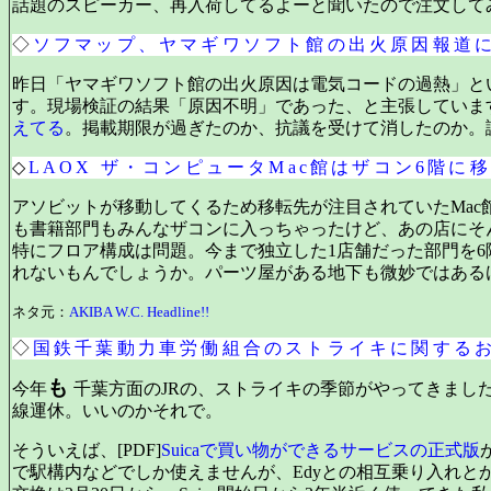
話題のスピーカー、再入荷してるよーと聞いたので注文して
◇
ソフマップ、ヤマギワソフト館の出火原因報道
昨日「ヤマギワソフト館の出火原因は電気コードの過熱」と
す。現場検証の結果「原因不明」であった、と主張していま
えてる
。掲載期限が過ぎたのか、抗議を受けて消したのか。
◇
LAOX ザ・コンピュータMac館はザコン6階に
アソビットが移動してくるため移転先が注目されていたMa
も書籍部門もみんなザコンに入っちゃったけど、あの店にそ
特にフロア構成は問題。今まで独立した1店舗だった部門を6
れないもんでしょうか。パーツ屋がある地下も微妙ではある
ネタ元：
AKIBA W.C. Headline!!
◇
国鉄千葉動力車労働組合のストライキに関する
も
今年
千葉方面のJRの、ストライキの季節がやってきまし
線運休。いいのかそれで。
そういえば、[PDF]
Suicaで買い物ができるサービスの正式版
で駅構内などでしか使えませんが、Edyとの相互乗り入れとか