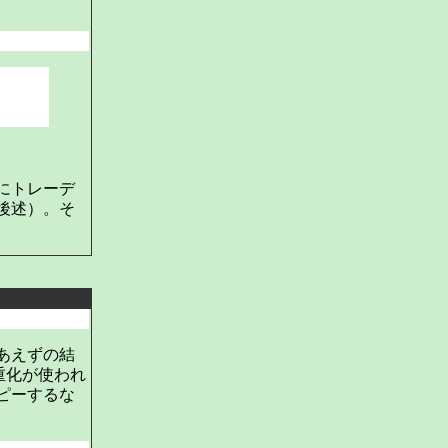
にトレーデ
後述）。そ
あえずの結
重化が使われ
ピーするな