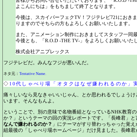
皆様からお問い合せいただいております、「R.O.D -THE
よこんにちは」をもちまして終了となります。
今後は、スカイパーフェクTV！フジテレビ721におき
りますのでそちらの方もよろしくお願いいたします。
また、アニメーション制作におきましてスタッフ一同
今後とも、「R.O.D -THE TV-」をよろしくお願いい
株式会社アニプレックス
フジテレビだ。みんなフジが悪いんだ。
ネタ元：
Tentative Name.
◇
10代しゃべり場「オタクはなぜ嫌われるのか」
痛々しいなら見なきゃいいじゃん、とか思われるでしょうけ
います。そんなもんよ。
ということで、別の意味で名物番組となっているNHK教育の
か？」というテーマの回の実況レポートです。「長峰君」と言
なんで嫌われるのか？
」にテーマがすり替わっちゃった覚え
組最後の「しゃべり場ホームページ」だけ見ました。長峰君が