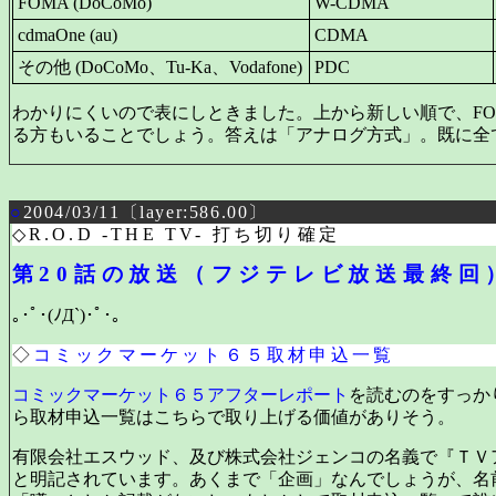
FOMA (DoCoMo)
W-CDMA
cdmaOne (au)
CDMA
その他 (DoCoMo、Tu-Ka、Vodafone)
PDC
わかりにくいので表にしときました。上から新しい順で、FO
る方もいることでしょう。答えは「アナログ方式」。既に全
○
2004/03/11〔layer:586.00〕
◇R.O.D -THE TV- 打ち切り確定
第20話の放送（フジテレビ放送最終回）
｡･ﾟ･(ﾉД`)･ﾟ･｡
◇
コミックマーケット６５取材申込一覧
コミックマーケット６５アフターレポート
を読むのをすっか
ら取材申込一覧はこちらで取り上げる価値がありそう。
有限会社エスウッド、及び株式会社ジェンコの名義で『ＴＶア
と明記されています。あくまで「企画」なんでしょうが、名