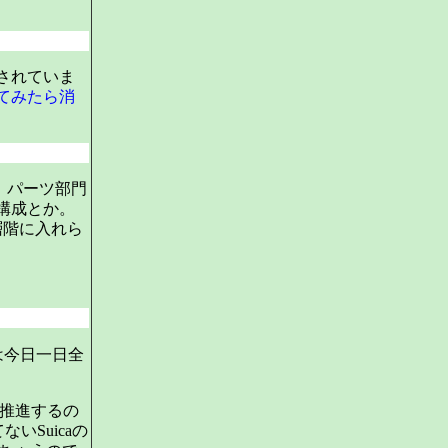
されていま
てみたら消
。パーツ部門
構成とか。
層階に入れら
は今日一日全
で推進するの
Suicaの