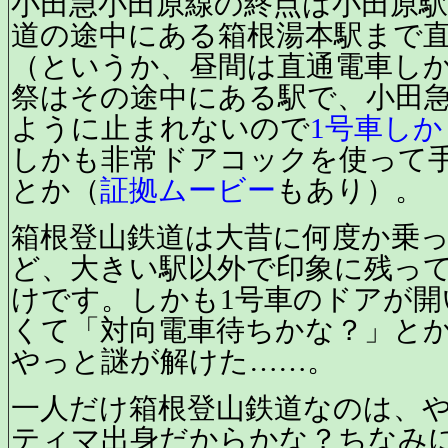
小田急小田原線の終点は小田原
道の途中にある箱根湯本駅まで
（というか、昼間は直通電車し
祭はその途中にある駅で、小田
ように止まれないので
1号車し
しかも非常ドアコックを使って
とか（
証拠ムービー
もあり）。
箱根登山鉄道は大昔に何度か乗
ど、大きい駅以外で印象に残っ
けです。しかも1号車のドアが
くて「対向電車待ちかな？」と
やっと謎が解けた……。
一人だけ箱根登山鉄道なのは、
ティマ出身だからかな？
ちなみ