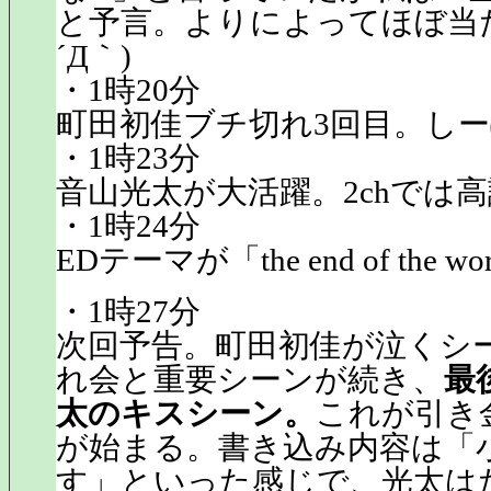
と予言。よりによってほぼ当た
´Д｀)
・1時20分
町田初佳ブチ切れ3回目。しーぽん
・1時23分
音山光太が大活躍。2chでは
・1時24分
EDテーマが「the end of the 
・1時27分
次回予告。町田初佳が泣くシ
れ会と重要シーンが続き、
最
太のキスシーン。
これが引き金
が始まる。書き込み内容は「
す」といった感じで、光太は