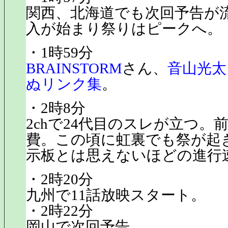
関西、北海道でも次回予告が
入が始まり祭りはピークへ。
・1時59分
BRAINSTORM
さん、
音山光太
ぬリンク集
。
・2時8分
2chで24代目のスレが立つ。
費。この頃に虹裏でも祭が起
示板とは思えないほどの進行
・2時20分
九州で11話放映スタート。
・2時22分
岡山で次回予告。