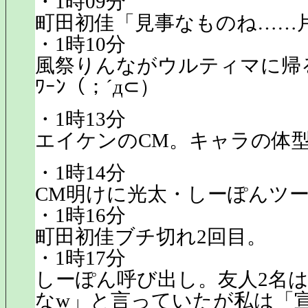
・1時09分
町田初佳「見事なものね……
・1時10分
風祭りんながウルティマに帰
ﾜｰﾝ（；´д⊂）
・1時13分
エイケンのCM。キャラの体
・1時14分
CM明けに光太・しーぽんツ
・1時16分
町田初佳ブチ切れ2回目。
・1時17分
しーぽん呼び出し。友人2名
なw」と言っていたが私は「宣