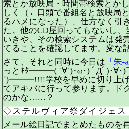
索とか放映局・時間帯検索とか
しく（←口頭で番組名と放映局
るハメになった）、仕方なく引
た。他のCD屋回ってもないし、
いきや、その検索システムは発売
てることを確認してます。変な
さて、それと同時に今日は
「朱-a
っとｷﾀ━━━( ´∀`)･ω･) ﾟДﾟ)･∀
`)━━━!!!!学校を早めに切り
てアキバに行って参ります。ド
のかな……？
◇ステルヴィア祭ダイジェス
メール絵日記でまとめたものを