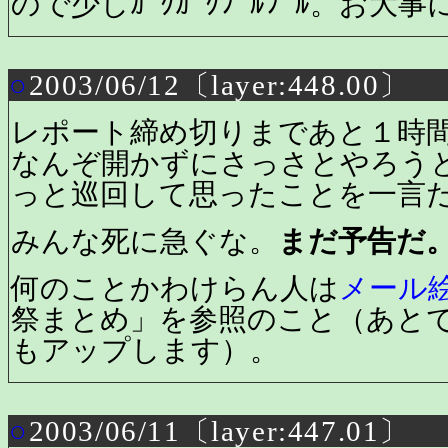
ので少しｶﾞｸｶﾞｸﾌﾞﾙﾌﾞﾙ。お
○
2003/06/12〔layer:448.00〕
レポート締め切りまであと１時
なんぞ開かずにさっさとやろう
っと巡回して思ったことを一言
みんな死に急ぐな。
まだ予告だ
何のことかわけらん人は
メール
祭まとめ」を参照のこと（あと
もアップします）。
○
2003/06/11〔layer:447.01〕