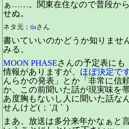
ぁ……。関東在住なので普段か
せぬ。
ネタ元：
tis
さん
書いていいのかどうか知りませ
みる。
MOON PHASE
さんの予定表にも
情報がありますが、
ほぼ決定で
んらかの発表」とか「非常に信
か、この前聞いた話が現実味を
あ度胸もないし人に聞いた話な
せんけど(；´Д｀)
まあ、放送は多分来年かなぁと