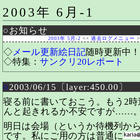
2003年 6月-1
○お知らせ
2003年 5月-2
<<
過去ログメニュー
◇
メール更新絵日記
随時更新中！
◇特集：
サンクリ20レポート
○
2003/06/15〔layer:450.00〕
寝る前に書いておこう。もう2時
んと起きれるか不安ですが……
明日は会場（というか待機列から
です。私にご用の方は普通に