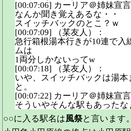
[00:07:06] カーリア＠姉妹
なんか聞き覚えあるな・・
スイッチバックのとこ？ｗ
[00:07:09] （某友人）：
急行箱根湯本行きが10連で入
ムは
1両分しかないってw
[00:07:18] （某友人）：
いや、スイッチバックは湯本
と。
[00:07:22] カーリア＠姉妹
そういやそんな駅もあったな
○○に入る駅名は
風祭
と言います