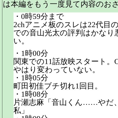
は本編をもう一度見て内容のお
・0時59分まで
2chアニメ板のスレは22代目の
での音山光太の評判はかなり
い。
・1時00分
関東での11話放映スタート。
やはり変わっていない。
・1時05分
町田初佳ブチ切れ1回目。
・1時08分
片瀬志麻「音山くん……やだ
私」