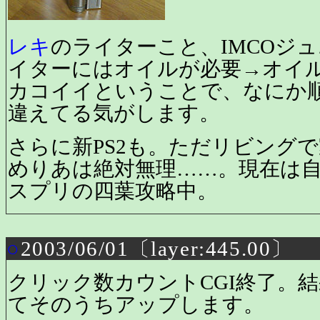
レキ
のライターこと、IMCOジ
イターにはオイルが必要→オイ
カコイイということで、なにか
違えてる気がします。
さらに新PS2も。ただリビング
めりあは絶対無理……。現在は自
スプリの四葉攻略中。
○
2003/06/01〔layer:445.00〕
クリック数カウントCGI終了。結
てそのうちアップします。