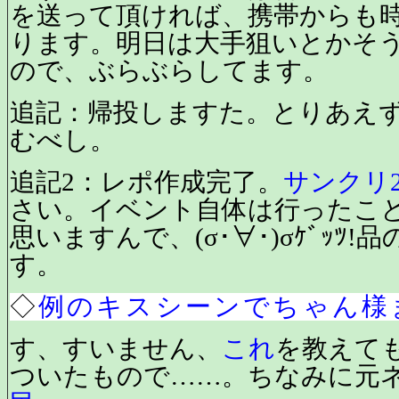
を送って頂ければ、携帯からも
ります。明日は大手狙いとかそ
ので、ぶらぶらしてます。
追記：帰投しますた。とりあえ
むべし。
追記2：レポ作成完了。
サンクリ
さい。イベント自体は行ったこ
思いますんで、(σ･∀･)σｹﾞｯﾂ
す。
◇
例のキスシーンでちゃん様
す、すいません、
これ
を教えて
ついたもので……。ちなみに元