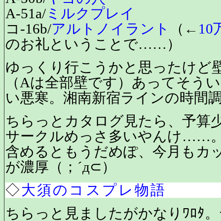
A-51a/
ミルクプレイ
コ-16b/
アルトノイラント
（←
1
のお礼ということで……）
ゆっくり行こうかと思ったけど壁
（Aは全部壁です）あってそう
い悪寒。湘南新宿ラインの時間
ちらっとカタログ見たら、予算
サークルめっさ多いやんけ……
含めるともうだめぽ、今月もカ
が濃厚（；´д⊂）
◇
大須のコスプレ物語
ちらっと見ましたがかなりﾜﾛﾀ