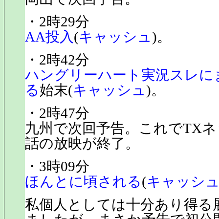
・2時29分
AA投入
(
キャッシュ
)。
・2時42分
ハングリーハート実況スレに
る
始末(
キャッシュ
)。
・2時47分
九州で次回予告。これでTXネ
話の放映が終了。
・3時09分
ほんとに頃される
(
キャッシ
私個人としては十分あり得る