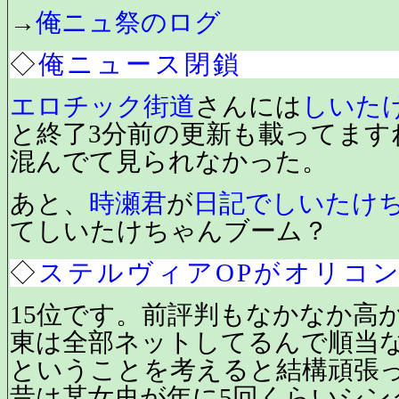
→
俺ニュ祭のログ
◇
俺ニュース閉鎖
エロチック街道
さんには
しいた
と終了3分前の更新も載ってます
混んでて見られなかった。
あと、
時瀬君
が
日記でしいたけ
てしいたけちゃんブーム？
◇
ステルヴィアOPがオリコン
15位です。前評判もなかなか高
東は全部ネットしてるんで順当
ということを考えると結構頑張
昔は某女史が年に5回くらいシン