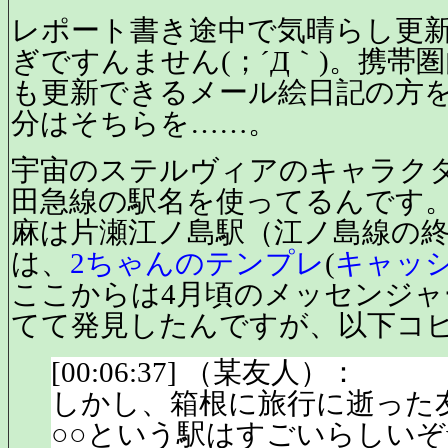
レポート書き途中で気晴らし更
ぎですんません(；´Д｀)。携帯
も更新できるメール絵日記の方
分はそちらを……。
宇宙のステルヴィアのキャラク
田急線の駅名を使ってるんです
麻は片瀬江ノ島駅（江ノ島線の
は、
2ちゃんのテンプレ
(
キャッ
ここからは4月頃のメッセンジ
てて発見したんですが、以下コ
[00:06:37] （某友人）：
しかし、箱根に旅行に逝った
○○という駅はすごいらしいぞ