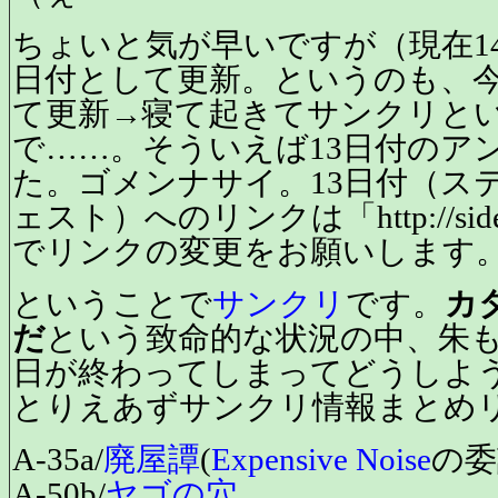
ちょいと気が早いですが（現在14日
日付として更新。というのも、
て更新→寝て起きてサンクリと
で……。そういえば13日付のア
た。ゴメンナサイ。13日付（ス
ェスト）へのリンクは「http://side2
でリンクの変更をお願いします
ということで
サンクリ
です。
カ
だ
という致命的な状況の中、朱も
日が終わってしまってどうしよ
とりえあずサンクリ情報まとめ
A-35a/
廃屋譚
(
Expensive Noise
の委
A-50b/
ヤゴの穴