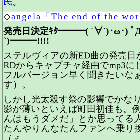
民
。
◇
angela「The end of the 
発売日決定ｷﾀ━━━( ´∀`)･ω･) ﾟД
`)━━━!!!!
ステルヴィアの新ED曲の発売日
RDからキャプチャ経由でmp3
フルバージョン早く聞きたいなぁ
す）。
しかし光太殺す祭の影響でかな
影が薄いといえば町田初佳も。
んはもうダメだ」とか思ってる
たんやりんなたんファンへ乗り
（ぇ