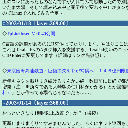
上のスレにあったものなんですが入れてみて感動したので別扱い
いたま太陽、そして読み込み中と完了後で変わる中止ボタンなどな
のでLinuxで入れてみる予定～。
○2003/01/18〔layer:369.00〕
◇
TpLinkInsert Ver0.40公開
C言語の課題があるのにHSPやってたりします。やはりここ
これはTeraPadへのAタグ挿入を支援する、TeraPad使
Ctrl+Enterに変更してます（詳細はリンク先参照）。
◇
東京臨海高速鉄道：巨額損失を都が補償へ １４６億円限
新年もネタを振りまき続けるりんかい線。数日前に日経で都が
増発（注：JR所有である大崎駅の使用料がかかる）とか設
料）
」とか作ってる場合じゃないだろ……。
○2003/01/14〔layer:368.00〕
おっといきなり1週間以上放置ですか？（挨拶）
更新止まりまくりですみませんでした。ろくにネット巡回もしてない