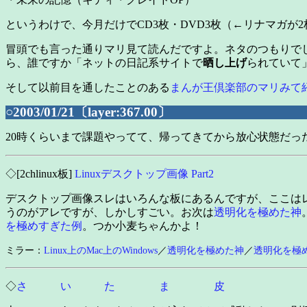
というわけで、今月だけでCD3枚・DVD3枚（←リナマガ
冒頭でも言った通りマリ見て読んだですよ。ネタのつもりでし
ら、誰ですか「ネットの日記系サイトで
晒し上げ
られていて
そして以前目を通したことのある
まんが王倶楽部のマリみて
○2003/01/21〔layer:367.00〕
20時くらいまで課題やってて、帰ってきてから放心状態だっ
◇[2chlinux板]
Linuxデスクトップ画像 Part2
デスクトップ画像スレはいろんな板にあるんですが、ここは
うのがアレですが、しかしすごい。お次は
透明化を極めた神
を極めすぎた例
。つか小麦ちゃんかよ！
ミラー：
Linux上のMac上のWindows
／
透明化を極めた神
／
透明化を極
◇
さ い た ま 皮