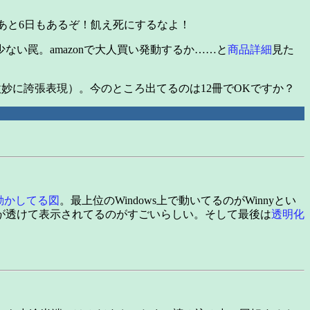
あと6日もあるぞ！飢え死にするなよ！
い罠。amazonで大人買い発動するか……と
商品詳細
見た
（微妙に誇張表現）。今のところ出てるのは12冊でOKですか？
を動かしてる図
。最上位のWindows上で動いてるのがWinnyとい
が透けて表示されてるのがすごいらしい。そして最後は
透明化