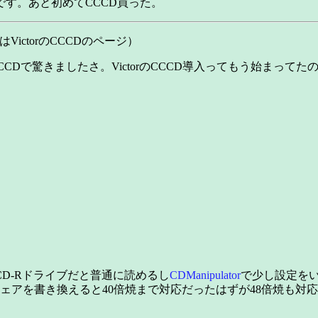
す。あと初めてCCCD買った。
VictorのCCCDのページ）
らCCCDで驚きましたさ。VictorのCCCD導入ってもう始まっ
D-Rドライブだと普通に読めるし
CDManipulator
で少し設定を
ファームウェアを書き換えると40倍焼まで対応だったはずが48倍