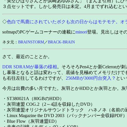
「美空ひばりさんとか浜崎あゆみさん」（まんま引用）にひ
３点セットです。しかし発売日は未定。4月までずれ込むと
◇
色白で馬鹿にされていたボクも次の日からはモテモテ。オ
sofmapのPCゲームコーナーの連載に
minori
登場。見出しはそ
ネタ元：
BRAINSTORM
／
BRACK-BRAIN
さて、最近のこととか。
DDR SDRAMが暴落の様相
。そろそろPen4とか新Celero
し暴落となると話は変わって、底値を見極めてメモリだけでも
も右往左往してるわけですが、
256MBが3000円台突入？
とい
今月は出費の多い月ですた。灰羽とかHDDとか灰羽とか。
・ST380021A（80GBのHDD）
・灰羽連盟 COG.2（2～4話を収録したDVD）
・灰羽連盟オリジナルサウンドトラック ハネノネ（名前の
・Linux Magazine the DVD 2003（バックナンバー全収録PDF
・Blue Flow（灰羽連盟ED）
・未来の記憶（キディ・グレイドOP）