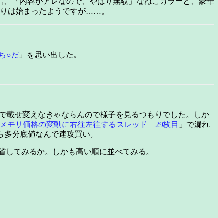
缶、「内容がアレなので、やはり無駄」なねこカラーと、豪華
録りは始まったようですが……。
ち○だ
」を思い出した。
PUセットで載せ変えなきゃならんので様子を見るつもりでした。しか
メモリ価格の変動に右往左往するスレッド 29枚目
」で漏れ
たら多分底値なんで速攻買い。
省してみるか。しかも高い順に並べてみる。