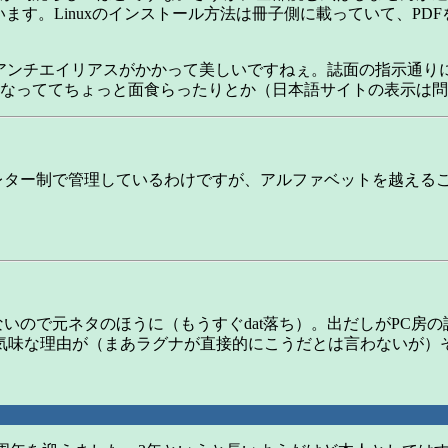
ています。Linuxのインストール方法は冊子側に載っていて、P
ォントにアンチエイリアスがかかって美しいですねぇ。誌面の指示通
語版になっててちょっと面食らったりとか（日本語サイトの表示
イブレター制で管理しているわけですが、アルファベットを越える
ないので元ネタのほうに（もうすぐdat落ち）。出だしがPC
気味な理由が（まあラグナが直接的にこうだとは言わないが）