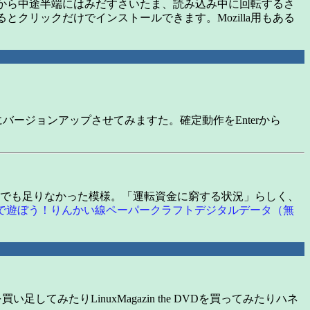
左端から中途半端にはみだすさいたま、読み込み中に回転するさ
とクリックだけでインストールできます。Mozilla用もある
にバージョンアップさせてみますた。確定動作をEnterから
れでも足りなかった模様。「運転資金に窮する状況」らしく、
で遊ぼう！りんかい線ペーパークラフトデジタルデータ（無
みたりLinuxMagazin the DVDを買ってみたりハネ