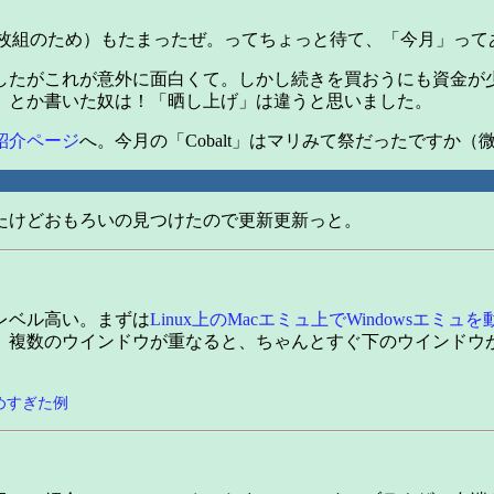
が2枚組のため）もたまったぜ。ってちょっと待て、「今月」って
たがこれが意外に面白くて。しかし続きを買おうにも資金が少な
」とか書いた奴は！「晒し上げ」は違うと思いました。
紹介ページ
へ。今月の「Cobalt」はマリみて祭だったですか
たけどおもろいの見つけたので更新更新っと。
レベル高い。まずは
Linux上のMacエミュ上でWindowsエミュ
。複数のウインドウが重なると、ちゃんとすぐ下のウインドウ
めすぎた例