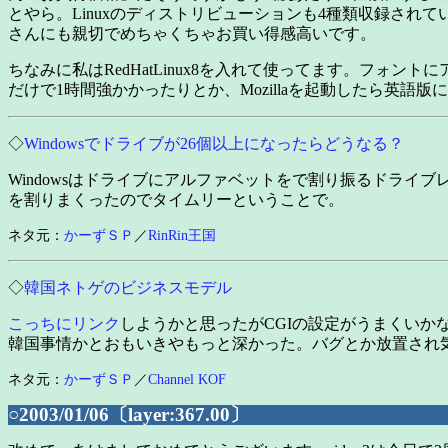
とやら。Linuxのディストリビューションも4種類収録され
さんにも親切でめちゃくちゃお買い得感高いです。
ちなみに私はRedHatLinux8を入れて使ってます。フ
だけで1時間強かかったりとか、Mozillaを起動したら英
◇
Windowsでドライブが26個以上になったらどうなる？
Windowsはドライブにアルファベットをで割り振るドラ
を割りまくったのでタイムリーということで。
ネタ元：
かーずＳＰ
／
RinRin王国
◇
韓国ネトゲのビジネスモデル
こっちにリンク
しようかと思ったがCGIの設定がうまくいか
韓国事情かとおもいきやもっと深かった。バグとか放置され
ネタ元：
かーずＳＰ
／
Channel KOF
○2003/01/06〔layer:367.00〕