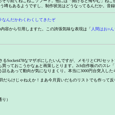
っそり続くねこねこソフート。他には「開けると悔やむ」ねこ
いう噂もあるようですし、制作状況はどうなってるんだか。音
ラなんだかわくわくしてきたぞ
の内容から引用しますた。この誇張気味な表現は「
人間はお○ん
nが刺さるSocket478なマザボにしたいんですが、メモリとC
買っておこうかなぁと画策しとります。2ch自作板ののスレ「
う話もあって動向が気になりまくり。本当に3000円台突入し
灰羽だらけじゃねえか！まあ今月貢いだものリストでも作って反
通り）
）