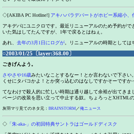
◇[AKIBA PC Hotline!]
アキハバラデパートがホビー系縮小、
アキデパにユニクロです。最近リニューアルのため予約がで
いた気はしてたんですが、1年で戻るとはねぇ。
あれ、
去年の3月1日にログが
。リニューアルの時期としては
○2003/01/25〔layer:368.00〕
ごきげんよう。
さやさや16歳
みたいなことするなー！とか言わないで下さい
くせにタバコかよ！とか突っ込むのはなしですかそーですか
てなわけで殺人的に忙しい時期は通り越して余裕が出てきま
ページの改装を思い立って中止する奴。ちょろっとXHTML
灰羽マリ見てのネタ元：
BRAINSTORM
／
俺ニュース
◇
「朱-aka-」の初回特典サントラはゴールドディスク