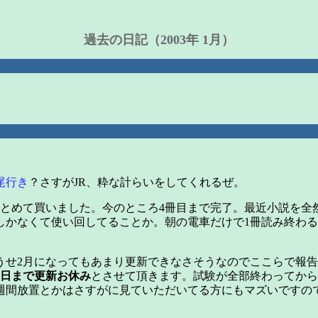
過去の日記（2003年 1月）
尾行き
？さすがJR、粋な計らいをしてくれるぜ。
まとめて買いました。今のところ4冊目まで完了。最近小説を全
しかなくて使い回してることか。朝の電車だけで1冊読み終わ
うせ2月になってもあまり更新できなさそうなのでここらで報
16日まで更新お休み
とさせて頂きます。試験が全部終わってから
週間放置とかはさすがに見ていただいてる方にもマズいですの