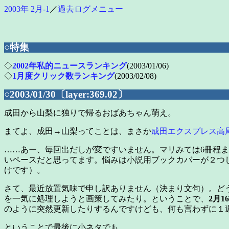
2003年 2月-1
／
過去ログメニュー
○特集
◇
2002年私的ニュースランキング
(2003/01/06)
◇
1月度クリック数ランキング
(2003/02/08)
○2003/01/30〔layer:369.02〕
成田から山梨に独りで帰るおばあちゃん萌え。
まてよ、成田→山梨ってことは、まさか
成田エクスプレス高
……あー、毎回出だしが変ですいません。マリみては6冊程
いペースだと思ってます。悩みは小説用ブックカバーが２つ
けです）。
さて、最近放置気味で申し訳ありません（決まり文句）。ど
を一気に処理しようと画策してみたり。ということで、
2月
のように突然更新したりするんですけども、何も言わずに１
ということで最後に小ネタでも。