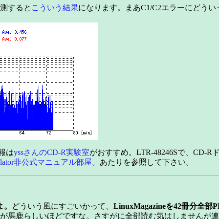
計測すると
こういう結果
になります。まあC1/C2エラーにど
報は
yssさんのCD-R実験室
がおすすめ。LTR-48246Sで、CD-
pulator非公式マニュアル部屋。
あたりを参照して下さい。
よ。
どういう風にすごいかって、
LinuxMagazineを42冊分全
のが馬鹿らしいほどですな。さすがに全部読む気はしませんが