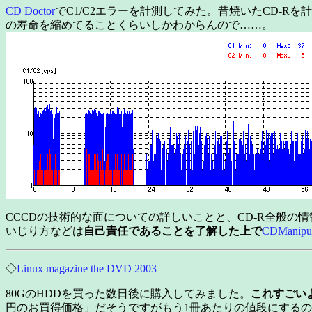
CD Doctor
でC1/C2エラーを計測してみた。昔焼いたCD-Rを
の寿命を縮めてることくらいしかわからんので……。
CCCDの技術的な面についての詳しいことと、CD-R全般の情
いじり方などは
自己責任であることを了解した上で
CDMani
◇
Linux magazine the DVD 2003
80GのHDDを買った数日後に購入してみました。
これすごい
円のお買得価格」だそうですがもう1冊あたりの値段にする