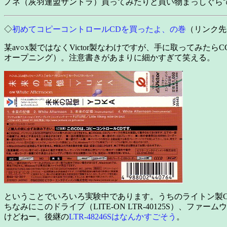
ノネ（灰羽連盟サントラ）買ってみたりと買い物まっしぐらで
◇
初めてコピーコントロールCDを買ったよ、の巻
（リンク先は
某av○x製ではなくVictor製なわけですが、手に取ってみた
オープニング）。注意書きがあまりに細かすぎて笑える。
ということでいろいろ実験中であります。うちのライトン製C
ちなみにこのドライブ（LITE-ON LTR-40125S）、
けどねー。後継の
LTR-48246Sはなんかすごそう
。