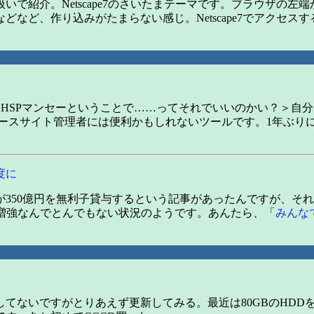
で紹介。Netscape7のさいたまテーマです。ブラウザの
ど、作り込みがたまらない感じ。Netscape7でアクセスする
はHSPマンセーということで……ってそれでいいのかい？＞自分
いのニュースサイト管理者には便利かもしれないツールです。1年ぶり
度に
350億円を無利子貸与するという記事があったんですが、そ
備増強なんでとんでもない状況のようです。あんたら、「
みんな
ですがとりあえず更新してみる。最近は80GBのHDDを買い足して