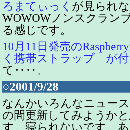
ろまてぃっく
が見られな
WOWOWノンスクラン
る感じです。
10月11日発売のRaspb
く携帯ストラップ」が付
て‥‥。
○2001/9/28
なんかいろんなニュース
の間更新してみようかと
す。寝られないです。あ