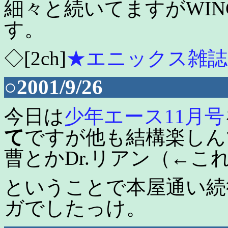
細々と続いてますがWI
す。
◇[2ch]
★エニックス雑誌
○2001/9/26
今日は
少年エース11月号
て
ですが他も結構楽しん
曹とかDr.リアン（←こ
ということで本屋通い続
ガでしたっけ。