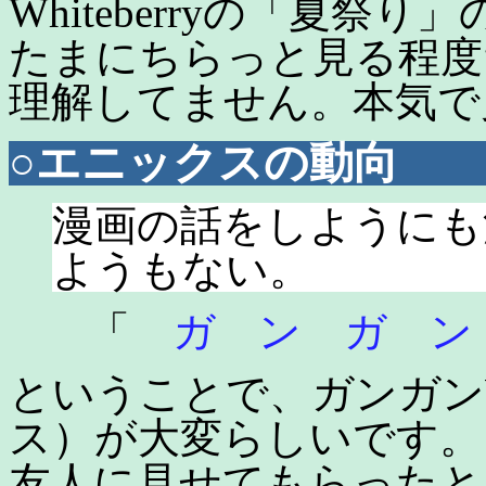
Whiteberryの「夏
たまにちらっと見る程度
理解してません。本気で
○エニックスの動向
漫画の話をしようにも
ようもない。
「
ガ ン ガ ン 
ということで、ガンガン
ス）が大変らしいです。
友人に見せてもらったと