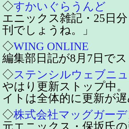
◇
すかいぐらうんど
エニックス雑記・25日
刊でしょうね。」
◇
WING ONLINE
編集部日記が8月7日で
◇
ステンシルウェブニュ
やはり更新ストップ中。
イトは全体的に更新が遅
◇
株式会社マッグガーデ
元エニックス・保坂氏の