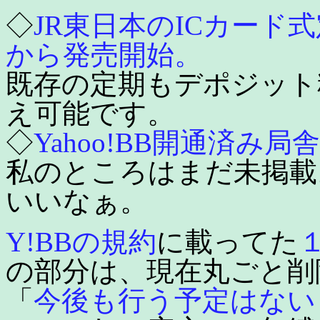
◇
JR東日本のICカード式定
から発売開始。
既存の定期もデポジット
え可能です。
◇
Yahoo!BB開通済み局
私のところはまだ未掲載
いいなぁ。
Y!BBの規約
に載ってた
の部分は、現在丸ごと削除
「
今後も行う予定はない