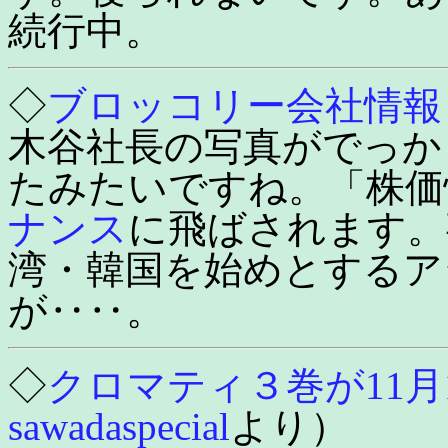
続行中。
◇
ブロッコリー会社情報
木谷社長の写真がでっか
たみたいですね。「株価
ナンス
に飛ばされます。
湾・韓国を始めとするア
が‥‥。
◇
クロマティ３巻が11月
sawadaspecial
より）