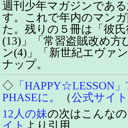
週刊少年マガジンである
す。これで年内のマンガ
た。残りの５冊は「彼氏彼
(13)」「常習盗賊改め方
ン(4)」「新世紀エヴァ
ナップ。
◇
「HAPPY☆LESSO
PHASEに。
（
公式サイト
12人の妹
の次はこんなの
イト
より引用。