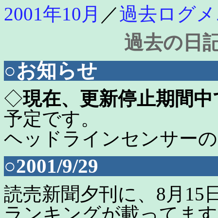
2001年10月
／
過去ログメ
過去の日記（
○お知らせ
◇
現在、更新停止期間中
予定です。
ヘッドラインセンサーの
○2001/9/29
読売新聞夕刊に、8月15
ランキングが載ってます