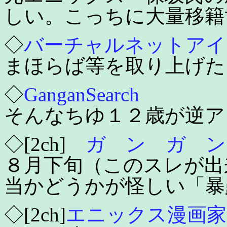
しい。こっちに大量移籍
◇
バーチャルネットアイ
まほらば等を取り上げた
◇
GanganSearch
そんなちゆ１２歳が逆ア
◇[2ch]
ガ ン ガ ン 
８月下旬（このスレが出
当かどうかが怪しい「暴
◇[2ch]
エニックス漫画家大