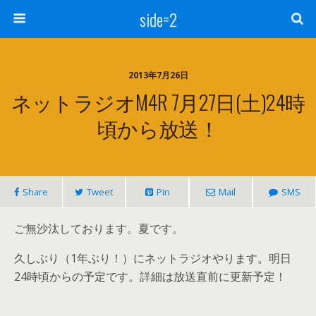
side=2
2013年7月26日
ネットラジオM4R 7月27日(土)24時
頃から放送！
Share
Tweet
Pin
Mail
SMS
ご無沙汰しております。夏です。
久しぶり（1年ぶり！）にネットラジオやります。明日
24時頃からの予定です。詳細は放送直前に更新予定！