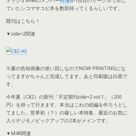
トラジオM4Rのメンバー
時瀬
が1日目のサークルで出し
ていたシコマサコピ本を数部持ってくるらしいです。
既刊はこちら！
▼side=2関連
※夏の告知画像の使い回しなのでNOW PRINTINGにな
ってますがちゃんと完成してます。あと印刷版は白黒で
す。
今年夏（C82）の新刊「不定期刊side=2 vol.1」（200
円）を持って行きます。本当はこれの続編を作ろうとし
てました。世界初（？）の厳しい本特集、最近のお気に
入りデジモノピックアップの2本がメインです。
▼M4R関連