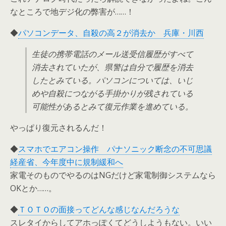
なところで地デジ化の弊害が……！
◆
パソコンデータ、自殺の高２が消去か 兵庫・川西
生徒の携帯電話のメール送受信履歴がすべて
消去されていたが、県警は自分で履歴を消去
したとみている。パソコンについては、いじ
めや自殺につながる手掛かりが残されている
可能性があるとみて復元作業を進めている。
やっぱり復元されるんだ！
◆
スマホでエアコン操作 パナソニック断念の不可思議
経産省、今年度中に規制緩和へ
家電そのものでやるのはNGだけど家電制御システムなら
OKとか……。
◆
ＴＯＴＯの面接ってどんな感じなんだろうな
スレタイからしてアホっぽくてどうしようもない。いい