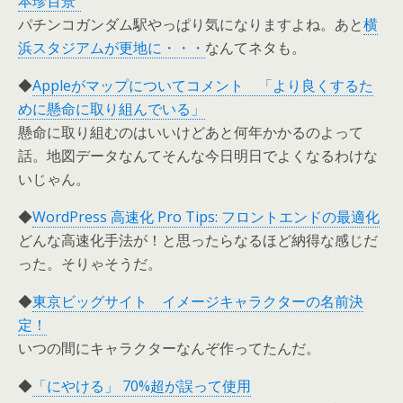
本珍百景”
パチンコガンダム駅やっぱり気になりますよね。あと
横
浜スタジアムが更地に・・・
なんてネタも。
◆
Appleがマップについてコメント 「より良くするた
めに懸命に取り組んでいる」
懸命に取り組むのはいいけどあと何年かかるのよって
話。地図データなんてそんな今日明日でよくなるわけな
いじゃん。
◆
WordPress 高速化 Pro Tips: フロントエンドの最適化
どんな高速化手法が！と思ったらなるほど納得な感じだ
った。そりゃそうだ。
◆
東京ビッグサイト イメージキャラクターの名前決
定！
いつの間にキャラクターなんぞ作ってたんだ。
◆
「にやける」 70%超が誤って使用