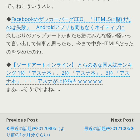
ですねこういうスレ。
◆
FacebookのザッカーバーグCEO、「HTML5に賭けた
のは失敗」 Androidアプリも間もなくネイティブに
久しぶりのアップデートがきたら急にみんな軽い軽いっ
て言い出して何事と思ったら、今まで中身HTML5だった
のをやめたのね。
◆
【ソードアートオンライン】 とらのあな同人誌ランキ
ング 1位 「アスナ本」、2位 「アスナ本」、3位 「アス
ナ本」 ・・・アスナが上位独占ｗｗｗｗｗ
まあ……そうですよね……
Previous Post
Next Post
最近の話題@20120906（よ
最近の話題@20121006
り前の1ヶ月分ぐらい）