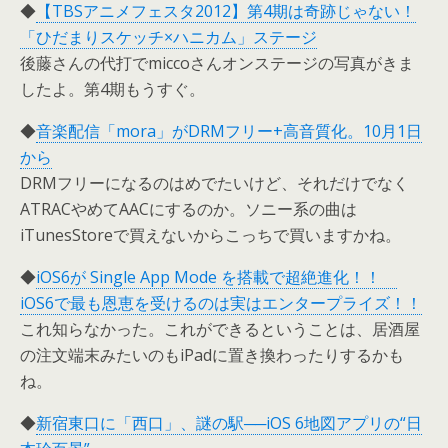
◆
【TBSアニメフェスタ2012】第4期は奇跡じゃない！
「ひだまりスケッチ×ハニカム」ステージ
後藤さんの代打でmiccoさんオンステージの写真がきま
したよ。第4期もうすぐ。
◆
音楽配信「mora」がDRMフリー+高音質化。10月1日
から
DRMフリーになるのはめでたいけど、それだけでなく
ATRACやめてAACにするのか。ソニー系の曲は
iTunesStoreで買えないからこっちで買いますかね。
◆
iOS6が Single App Mode を搭載で超絶進化！！
iOS6で最も恩恵を受けるのは実はエンタープライズ！！
これ知らなかった。これができるということは、居酒屋
の注文端末みたいのもiPadに置き換わったりするかも
ね。
◆
新宿東口に「西口」、謎の駅──iOS 6地図アプリの“日