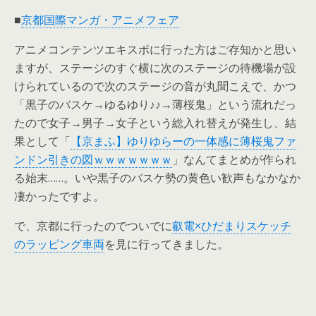
■
京都国際マンガ・アニメフェア
アニメコンテンツエキスポに行った方はご存知かと思い
ますが、ステージのすぐ横に次のステージの待機場が設
けられているので次のステージの音が丸聞こえで、かつ
「黒子のバスケ→ゆるゆり♪♪→薄桜鬼」という流れだっ
たので女子→男子→女子という総入れ替えが発生し、結
果として「
【京まふ】ゆりゆらーの一体感に薄桜鬼ファ
ンドン引きの図ｗｗｗｗｗｗｗ
」なんてまとめが作られ
る始末……。いや黒子のバスケ勢の黄色い歓声もなかなか
凄かったですよ。
で、京都に行ったのでついでに
叡電×ひだまりスケッチ
のラッピング車両
を見に行ってきました。