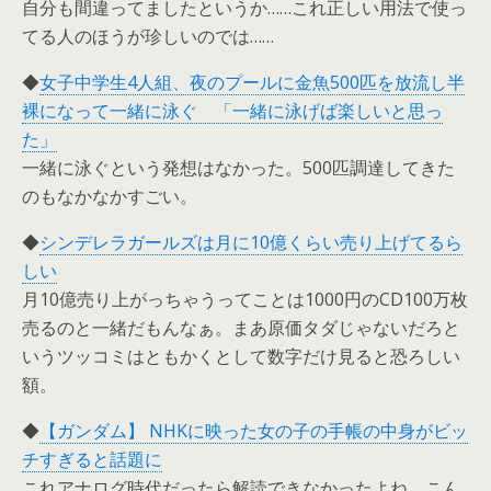
自分も間違ってましたというか……これ正しい用法で使っ
てる人のほうが珍しいのでは……
◆
女子中学生4人組、夜のプールに金魚500匹を放流し半
裸になって一緒に泳ぐ 「一緒に泳げば楽しいと思っ
た」
一緒に泳ぐという発想はなかった。500匹調達してきた
のもなかなかすごい。
◆
シンデレラガールズは月に10億くらい売り上げてるら
しい
月10億売り上がっちゃうってことは1000円のCD100万枚
売るのと一緒だもんなぁ。まあ原価タダじゃないだろと
いうツッコミはともかくとして数字だけ見ると恐ろしい
額。
◆
【ガンダム】 NHKに映った女の子の手帳の中身がビッ
チすぎると話題に
これアナログ時代だったら解読できなかったよね。こん