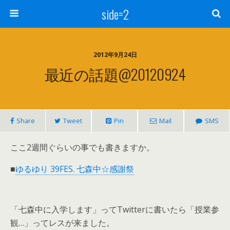
side=2
2012年9月24日
最近の話題@20120924
Share
Tweet
Pin
Mail
SMS
ここ2週間ぐらいの事でも書きますか。
■
ゆるゆり 39FES. 七森中☆感謝祭
「七森中に入学します」ってTwitterに書いたら「授業参
観…」ってレスが来ました。