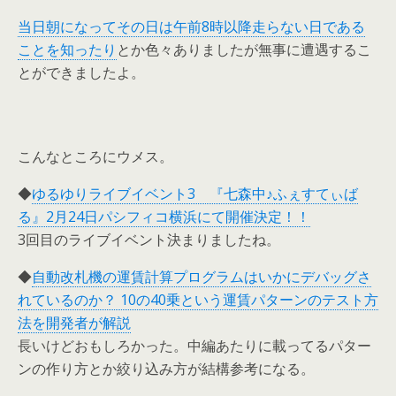
当日朝になってその日は午前8時以降走らない日である
ことを知ったり
とか色々ありましたが無事に遭遇するこ
とができましたよ。
こんなところにウメス。
◆
ゆるゆりライブイベント3 『七森中♪ふぇすてぃば
る』2月24日パシフィコ横浜にて開催決定！！
3回目のライブイベント決まりましたね。
◆
自動改札機の運賃計算プログラムはいかにデバッグさ
れているのか？ 10の40乗という運賃パターンのテスト方
法を開発者が解説
長いけどおもしろかった。中編あたりに載ってるパター
ンの作り方とか絞り込み方が結構参考になる。