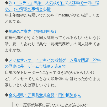
◆
2ch「ステマ」戦争 人気板が住民大移動で一気に縮
小、その背景の事情と心情
年末年始やたら騒いでたのをITmediaがやたら詳しくま
とめてる。
◆
施設のご案内（前橋刑務所）
前橋刑務所がなんと同人誌刷ってくれるらしいというお
話。夏コミあたりで奥付「前橋刑務所」の同人誌出てき
ますかね。
◆
メッセサンオー：アキバの老舗ゲーム店が閉店 22年
の歴史に幕 ゲーム市場冷え込みで
店舗名がトレーダー4になって引き継がれるらしいけ
ど、メッセってなんとなく印象強い店舗だったからまあ
寂しいといえば寂しいですね。
◆
全文掲載：芥川賞受賞会見・田中慎弥さん
Ｑ：石原都知事に言いたいことがあるのか