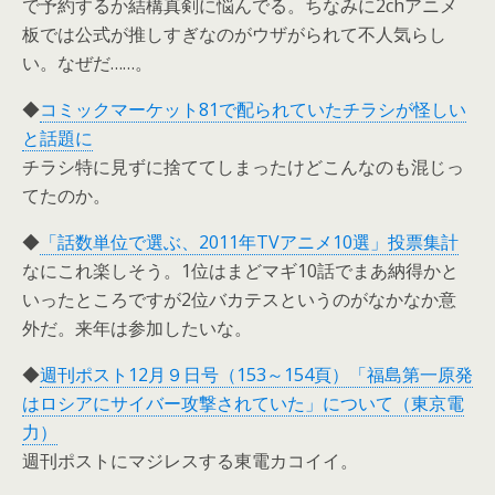
で予約するか結構真剣に悩んでる。ちなみに2chアニメ
板では公式が推しすぎなのがウザがられて不人気らし
い。なぜだ……。
◆
コミックマーケット81で配られていたチラシが怪しい
と話題に
チラシ特に見ずに捨ててしまったけどこんなのも混じっ
てたのか。
◆
「話数単位で選ぶ、2011年TVアニメ10選」投票集計
なにこれ楽しそう。1位はまどマギ10話でまあ納得かと
いったところですが2位バカテスというのがなかなか意
外だ。来年は参加したいな。
◆
週刊ポスト12月９日号（153～154頁）「福島第一原発
はロシアにサイバー攻撃されていた」について（東京電
力）
週刊ポストにマジレスする東電カコイイ。