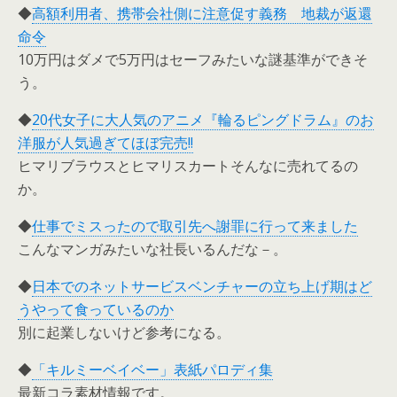
◆
高額利用者、携帯会社側に注意促す義務 地裁が返還
命令
10万円はダメで5万円はセーフみたいな謎基準ができそ
う。
◆
20代女子に大人気のアニメ『輪るピングドラム』のお
洋服が人気過ぎてほぼ完売!!
ヒマリブラウスとヒマリスカートそんなに売れてるの
か。
◆
仕事でミスったので取引先へ謝罪に行って来ました
こんなマンガみたいな社長いるんだな－。
◆
日本でのネットサービスベンチャーの立ち上げ期はど
うやって食っているのか
別に起業しないけど参考になる。
◆
「キルミーベイベー」表紙パロディ集
最新コラ素材情報です。