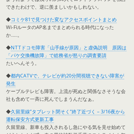
できたわけで、逆に羨ましいかもしれない。
◆
コミケ81で見つけた変なアクセスポイントまとめ
Wi-FiルータのAP名までまとめられる時代になった
か……。
◆
NTTドコモ障害「山手線が原因」と虚偽説明 原因は
「パケ交換機故障」で総務省が怒りの調査要請
たいへんそう。
◆
都内CATVで、テレビが約20分間視聴できない障害が
発生
ケーブルテレビも障害。上流が死ぬと関係なさそうな会
社も含めて一斉に死んでしまうんだなぁ。
◆
久留里線”タブレット閉そく”終了近づく – 3/16夜から
運転保安方式更新工事
久留里線、新車も投入されるし急にやる気を見せ始めて