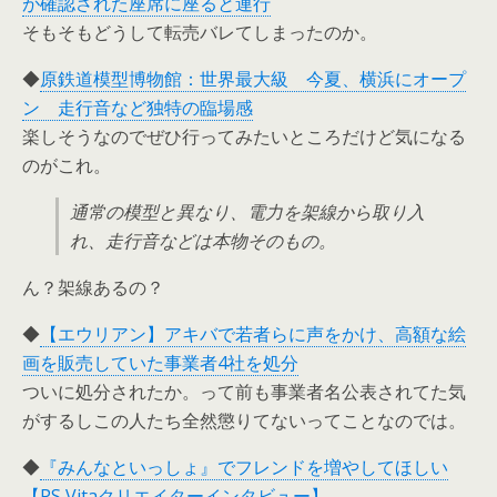
が確認された座席に座ると連行
そもそもどうして転売バレてしまったのか。
◆
原鉄道模型博物館：世界最大級 今夏、横浜にオープ
ン 走行音など独特の臨場感
楽しそうなのでぜひ行ってみたいところだけど気になる
のがこれ。
通常の模型と異なり、電力を架線から取り入
れ、走行音などは本物そのもの。
ん？架線あるの？
◆
【エウリアン】アキバで若者らに声をかけ、高額な絵
画を販売していた事業者4社を処分
ついに処分されたか。って前も事業者名公表されてた気
がするしこの人たち全然懲りてないってことなのでは。
◆
『みんなといっしょ』でフレンドを増やしてほしい
【PS Vitaクリエイターインタビュー】