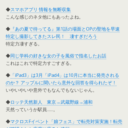
◆
スマホアプリ 情報を無断収集
こんな感じのネタ他にもあったよね。
◆
『あの夏で待ってる』第1話の場面とOPの聖地を早速
特定し撮影してきたスレ民！ 凄すぎだろう
特定力凄すぎる。
◆
同じ学科の好きな女の子を風俗で指名したお話
これはこれで特定力すごすぎる。
◆
「iPad3」は3月「iPad4」は10月に本当に発売される
のか？ アップルに聞いたら意外な回答を得られたぞ！
いやいやいや意外でもなんでもないじゃん。
◆
ロッテ天然新人 東京→武蔵野線→浦和
天然っていうか駅員……。
◆
マクロスFイベント「娘フェス」で転売対策実施！転売