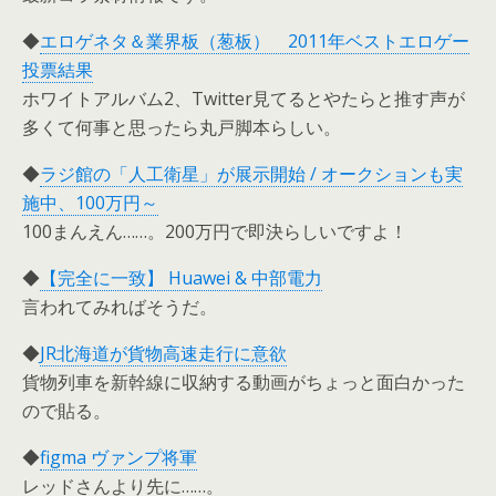
◆
エロゲネタ＆業界板（葱板） 2011年ベストエロゲー
投票結果
ホワイトアルバム2、Twitter見てるとやたらと推す声が
多くて何事と思ったら丸戸脚本らしい。
◆
ラジ館の「人工衛星」が展示開始 / オークションも実
施中、100万円～
100まんえん……。200万円で即決らしいですよ！
◆
【完全に一致】 Huawei & 中部電力
言われてみればそうだ。
◆
JR北海道が貨物高速走行に意欲
貨物列車を新幹線に収納する動画がちょっと面白かった
ので貼る。
◆
figma ヴァンプ将軍
レッドさんより先に……。