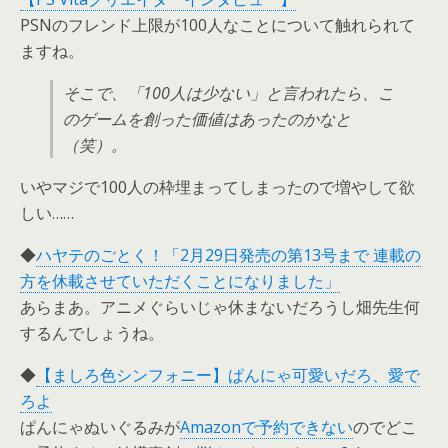
PSNのフレンド上限が100人なことについて触れられて
ますね。
そこで、「100人は少ない」と言われたら、こ
のゲームを創った価値はあったのかなと
（笑）。
いやマジで100人の枠埋まってしまったので増やして欲
しい……
◆
ハヤテのごとく！「2月29日発売の第13号まで 連載の
方を休載させていただくことになりました」
あらまあ。アニメぐらいじゃ休まないだろうし畑先生何
するんでしょうね。
◆
【ましろ色シンフォニー】ぱんにゃ可愛いだろ、愛で
ろよ
ぱんにゃぬいぐるみが
Amazonで予約できない
のでどこ