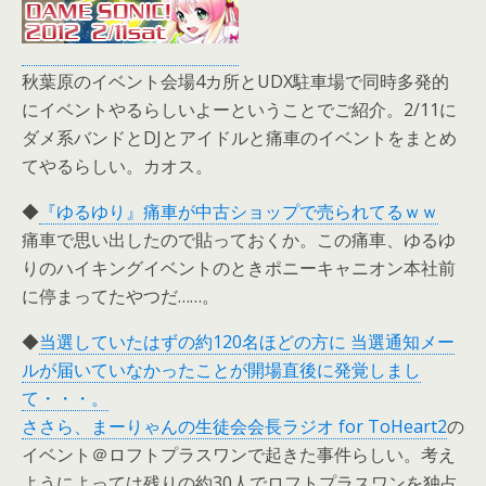
秋葉原のイベント会場4カ所とUDX駐車場で同時多発的
にイベントやるらしいよーということでご紹介。2/11に
ダメ系バンドとDJとアイドルと痛車のイベントをまとめ
てやるらしい。カオス。
◆
『ゆるゆり』痛車が中古ショップで売られてるｗｗ
痛車で思い出したので貼っておくか。この痛車、ゆるゆ
りのハイキングイベントのときポニーキャニオン本社前
に停まってたやつだ……。
◆
当選していたはずの約120名ほどの方に 当選通知メー
ルが届いていなかったことが開場直後に発覚しまし
て・・・。
ささら、まーりゃんの生徒会会長ラジオ for ToHeart2
の
イベント＠ロフトプラスワンで起きた事件らしい。考え
ようによっては残りの約30人でロフトプラスワンを独占