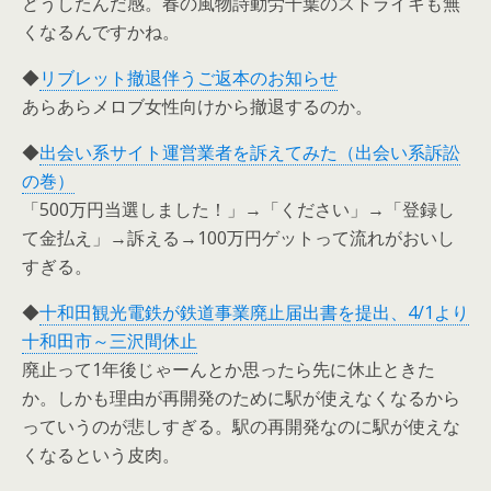
どうしたんだ感。春の風物詩動労千葉のストライキも無
くなるんですかね。
◆
リブレット撤退伴うご返本のお知らせ
あらあらメロブ女性向けから撤退するのか。
◆
出会い系サイト運営業者を訴えてみた（出会い系訴訟
の巻）
「500万円当選しました！」→「ください」→「登録し
て金払え」→訴える→100万円ゲットって流れがおいし
すぎる。
◆
十和田観光電鉄が鉄道事業廃止届出書を提出、4/1より
十和田市～三沢間休止
廃止って1年後じゃーんとか思ったら先に休止ときた
か。しかも理由が再開発のために駅が使えなくなるから
っていうのが悲しすぎる。駅の再開発なのに駅が使えな
くなるという皮肉。