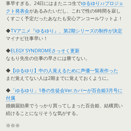
事早すぎる。24日にはまたニコ生で
ゆるゆり♪♪プロジェ
クト発表会
があるみたいだし、これで性の6時間を寂し
くすごく予定だったあなたも安心アンコールワットよ！
◆
TVアニメ『ゆるゆり』、第2期シリーズの制作が決定
マイナビ仕事早い！
◆
ELEGY SYNDROMEさっそく更新
なもり先生の仕事の早さには勝てない。
◆
【ゆるゆり】中の人覚えるために声優一覧表作った
まだ覚えてない人は2期までに覚えておくように。
◆
「ゆるゆり」1巻の生徒会Ver.カバーが百合姫3月号に
付属
婚姻届効果でうっかり買ってしまった百合姫、結構買い
続けることになりそうな気がする。
※※※