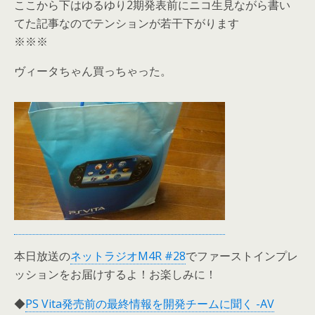
ここから下はゆるゆり2期発表前にニコ生見ながら書い
てた記事なのでテンションが若干下がります
※※※
ヴィータちゃん買っちゃった。
本日放送の
ネットラジオM4R #28
でファーストインプレ
ッションをお届けするよ！お楽しみに！
◆
PS Vita発売前の最終情報を開発チームに聞く -AV