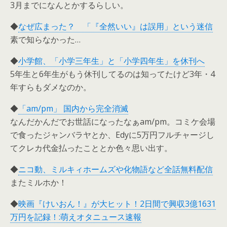
3月までになんとかするらしい。
◆
なぜ広まった？ 「『全然いい』は誤用」という迷信
素で知らなかった…
◆
小学館、「小学三年生」と「小学四年生」を休刊へ
5年生と6年生がもう休刊してるのは知ってたけど3年・4
年すらもダメなのか。
◆
「am/pm」 国内から完全消滅
なんだかんだでお世話になったなぁam/pm。コミケ会場
で食ったジャンバラヤとか、Edyに5万円フルチャージし
てクレカ代金払ったこととか色々思い出す。
◆
ニコ動、ミルキィホームズや化物語など全話無料配信
またミルホか！
◆
映画『けいおん！』が大ヒット！2日間で興収3億1631
万円を記録！:萌えオタニュース速報