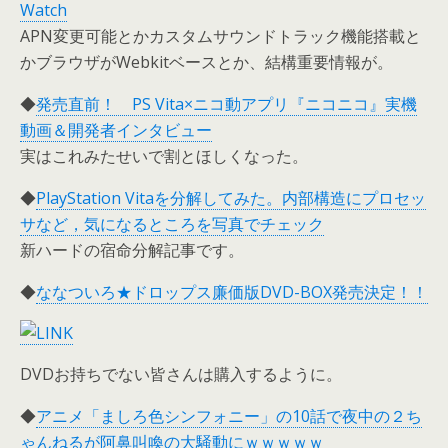
Watch
APN変更可能とかカスタムサウンドトラック機能搭載と
かブラウザがWebkitベースとか、結構重要情報が。
◆
発売直前！ PS Vita×ニコ動アプリ『ニコニコ』実機
動画＆開発者インタビュー
実はこれみたせいで割とほしくなった。
◆
PlayStation Vitaを分解してみた。内部構造にプロセッ
サなど，気になるところを写真でチェック
新ハードの宿命分解記事です。
◆
ななついろ★ドロップス廉価版DVD-BOX発売決定！！
DVDお持ちでない皆さんは購入するように。
◆
アニメ「ましろ色シンフォニー」の10話で夜中の２ち
ゃんねるが阿鼻叫喚の大騒動にｗｗｗｗｗ