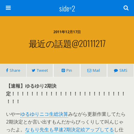
side=2
2011年12月17日
最近の話題@20111217
Share
Tweet
Pin
Mail
SMS
【速報】ゆるゆり2期決
定！！！！！！！！！！！！！！！！！！！！！！！！
！！！
いやー
ゆるゆりニコ生総決算
みながら更新作業してたら
2期決定とか言い出すもんだからびっくりして叫んじゃ
ったよ。
なもり先生も早速2期決定絵アップしてる
し仕