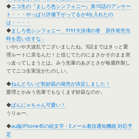
◆
ニコ生の『ましろ色シンフォニー』第10話のアンケー
ト・・・やっぱり評価下がってるが4を入れたの
は・・・・
◆
ましろ色シンフォニー、ｻﾅｷﾁ大決壊の巻 原作発売当
時を思い出すな…
いやいや大波乱でございましたね。9話まではきっと愛
理ルートに戻るんだ！と信じてたのにまさかそのまま突
っ走ってしまうとは。みう先輩のあざとさが毎週炸裂し
ててニコ生実況がたのしい。
◆
ねんどろいど乾紗凪の発売が決定しました！
愛理とかみう先輩でもなくまず紗凪なのか。
◆
ぱんにゃちゃん可愛い！
うりゅー。
◆
au版iPhone4Sの絵文字・Eメール着信通知機能 対応予
定