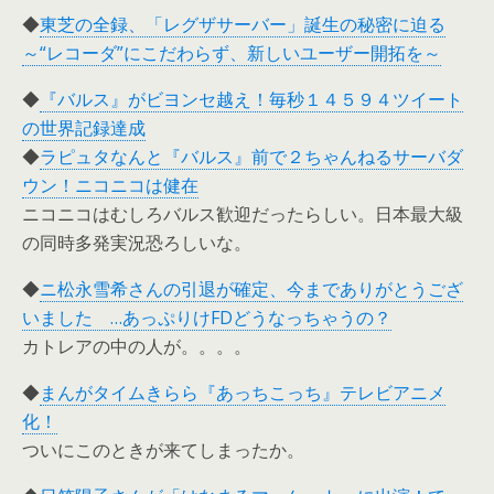
◆
東芝の全録、「レグザサーバー」誕生の秘密に迫る
～“レコーダ”にこだわらず、新しいユーザー開拓を～
◆
『バルス』がビヨンセ越え！毎秒１４５９４ツイート
の世界記録達成
◆
ラピュタなんと『バルス』前で２ちゃんねるサーバダ
ウン！ニコニコは健在
ニコニコはむしろバルス歓迎だったらしい。日本最大級
の同時多発実況恐ろしいな。
◆
ニ松永雪希さんの引退が確定、今までありがとうござ
いました …あっぷりけFDどうなっちゃうの？
カトレアの中の人が。。。。
◆
まんがタイムきらら『あっちこっち』テレビアニメ
化！
ついにこのときが来てしまったか。