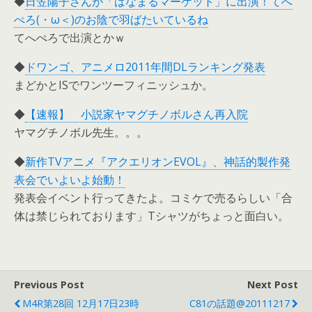
◆
日笠陽子さんが「はなまるマーケット」に出演！てへ
ぺろ(・ω＜)のお陰で羽ばたいているね
てへぺろで出演とかｗ
◆
ドワンゴ、アニメロ2011年間DLランキング発表
まどかとISでワンツーフィニッシュか。
◆
【速報】 小説家ヤマグチノボルさん再入院
ヤマグチノボル先生。。。
◆
新作TVアニメ『アクエリオンEVOL』、神話的製作発
表会でいよいよ始動！
発表会イベント行ってきたよ。コミケで売るらしい「合
体は禁じられております」Tシャツがちょっと面白い。
Previous Post
Next Post
M4R第28回 12月17日23時
C81の話題@20111217